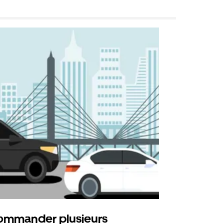
mmander plusieurs
Uber Shu