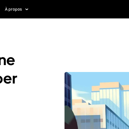
À propos
ne
ber