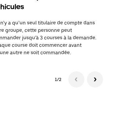
hicules
Notre option
des itinérai
l n’y a qu’un seul titulaire de compte dans
lieux d’évé
re groupe, cette personne peut
mander jusqu’à 3 courses à la demande.
Voir la dispo
aque course doit commencer avant
une autre ne soit commandée.
1/2