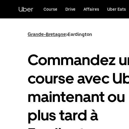
Passer
au
Uber
Course
Drive
Affaires
Uber Eats
contenu
principal
Grande-Bretagne
>
Eardington
Commandez u
course avec U
maintenant ou
plus tard à