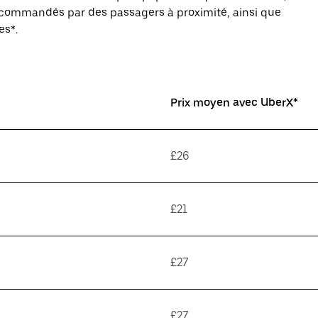
s commandés par des passagers à proximité, ainsi que
es*.
Prix moyen avec UberX*
£26
£21
£27
£27