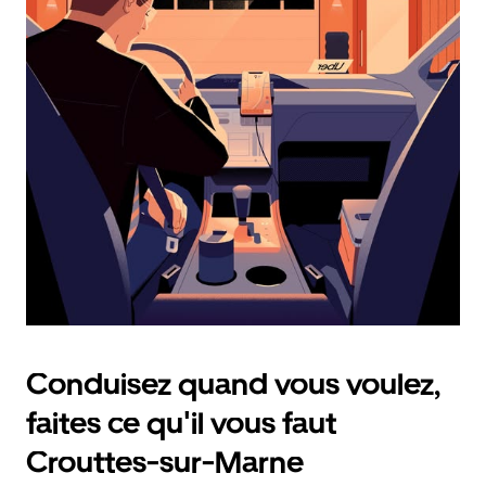
calendrier
et
sélectionner
une
date.
Appuyez
sur
la
touche
d'échappement
pour
fermer
le
calendrier.
Conduisez quand vous voulez,
faites ce qu'il vous faut
Crouttes-sur-Marne