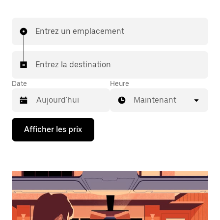
Entrez un emplacement
Entrez la destination
Date
Heure
Maintenant
Appuyez
Afficher les prix
sur
la
flèche
vers
le
bas
pour
interagir
avec
le