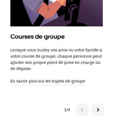
Courses de groupe
Co
Lorsque vous invitez vos amis ou votre famille à
S’il
votre course de groupe, chaque personne peut
votr
ajouter son propre point de prise en charge ou
jusq
de dépose.
doit
com
En savoir plus sur les trajets de groupe
1/3