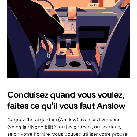
une
date.
Appuyez
sur
la
touche
d'échappement
pour
fermer
le
calendrier.
Conduisez quand vous voulez,
faites ce qu'il vous faut Anslow
Gagnez de l'argent ici (Anslow) avec les livraisons
(selon la disponibilité) ou les courses, ou les deux,
selon votre horaire. Vous pouvez utiliser votre propre