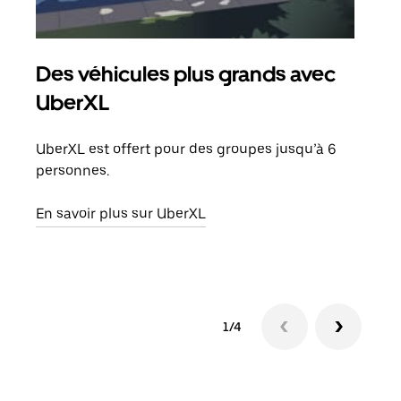
Des véhicules plus grands avec
Co
UberXL
Lors
votr
UberXL est offert pour des groupes jusqu’à 6
ajou
personnes.
de d
En savoir plus sur UberXL
En s
1/4