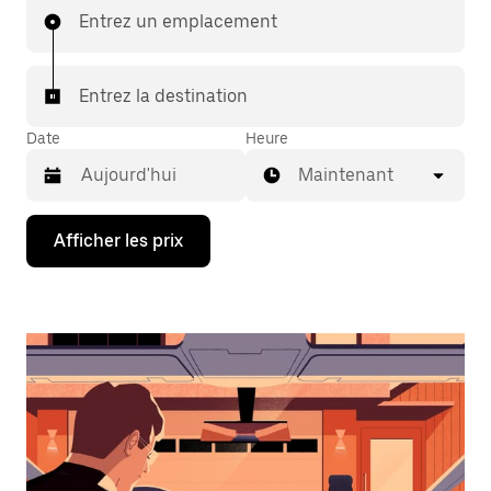
Entrez un emplacement
Entrez la destination
Date
Heure
Maintenant
Appuyez
Afficher les prix
sur
la
flèche
vers
le
bas
pour
interagir
avec
le
calendrier
et
sélectionner