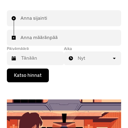
Anna sijainti
Anna määränpää
Päivämäärä
Aika
Nyt
Valitse
Katso hinnat
päivämäärä
kalenterissa
alaspäin
osoittavalla
nuolinäppäimellä.
Sulje
kalenteri
Esc-
painikkeella.