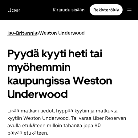
Ohita
ja
Uber
Kirjaudu sisään
Rekisteröidy
siirry
pääsisältöön
Iso-Britannia
>
Weston Underwood
Pyydä kyyti heti tai
myöhemmin
kaupungissa Weston
Underwood
Lisää matkasi tiedot, hyppää kyytiin ja matkusta
kyytiin Weston Underwood. Tai varaa Uber Reserven
avulla etukäteen milloin tahansa jopa 90
päivää etukäteen.