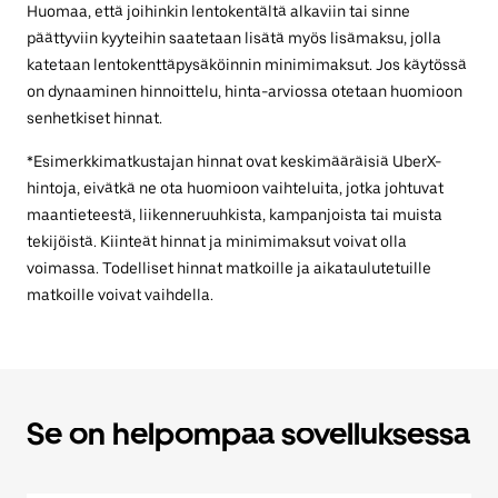
Huomaa, että joihinkin lentokentältä alkaviin tai sinne
päättyviin kyyteihin saatetaan lisätä myös lisämaksu, jolla
katetaan lentokenttäpysäköinnin minimimaksut. Jos käytössä
on dynaaminen hinnoittelu, hinta-arviossa otetaan huomioon
senhetkiset hinnat.
*Esimerkkimatkustajan hinnat ovat keskimääräisiä UberX-
hintoja, eivätkä ne ota huomioon vaihteluita, jotka johtuvat
maantieteestä, liikenneruuhkista, kampanjoista tai muista
tekijöistä. Kiinteät hinnat ja minimimaksut voivat olla
voimassa. Todelliset hinnat matkoille ja aikataulutetuille
matkoille voivat vaihdella.
Se on helpompaa sovelluksessa