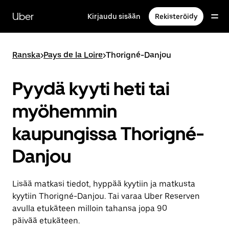
Ohita
ja
Uber
Kirjaudu sisään
Rekisteröidy
siirry
pääsisältöön
Ranska
>
Pays de la Loire
>
Thorigné-Danjou
Pyydä kyyti heti tai
myöhemmin
kaupungissa Thorigné-
Danjou
Lisää matkasi tiedot, hyppää kyytiin ja matkusta
kyytiin Thorigné-Danjou. Tai varaa Uber Reserven
avulla etukäteen milloin tahansa jopa 90
päivää etukäteen.