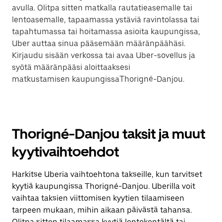
avulla. Olitpa sitten matkalla rautatieasemalle tai
lentoasemalle, tapaamassa ystäviä ravintolassa tai
tapahtumassa tai hoitamassa asioita kaupungissa,
Uber auttaa sinua pääsemään määränpäähäsi.
Kirjaudu sisään verkossa tai avaa Uber-sovellus ja
syötä määränpääsi aloittaaksesi
matkustamisen kaupungissaThorigné-Danjou.
Thorigné-Danjou taksit ja muut
kyytivaihtoehdot
Harkitse Uberia vaihtoehtona takseille, kun tarvitset
kyytiä kaupungissa Thorigné-Danjou. Uberilla voit
vaihtaa taksien viittomisen kyytien tilaamiseen
tarpeen mukaan, mihin aikaan päivästä tahansa.
Olitpa sitten tilaamassa kyytiä lentokentältä tai