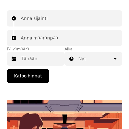
Anna sijainti
Anna määränpää
Päivämäärä
Aika
Nyt
Valitse
Katso hinnat
päivämäärä
kalenterissa
alaspäin
osoittavalla
nuolinäppäimellä.
Sulje
kalenteri
Esc-
painikkeella.