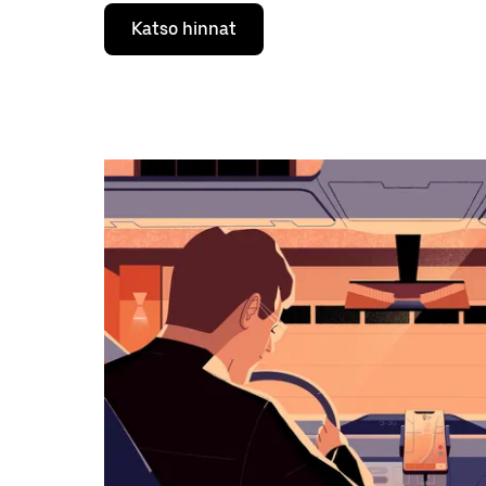
Valitse
Katso hinnat
päivämäärä
kalenterissa
alaspäin
osoittavalla
nuolinäppäimellä.
Sulje
kalenteri
Esc-
painikkeella.