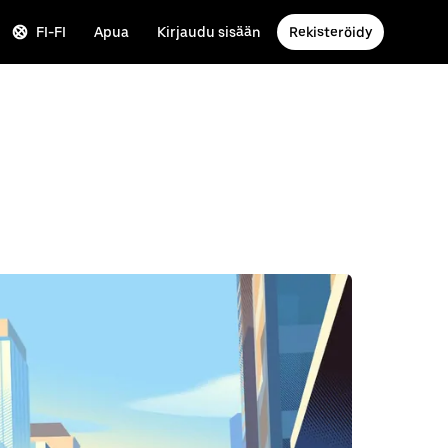
FI-FI
Apua
Kirjaudu sisään
Rekisteröidy