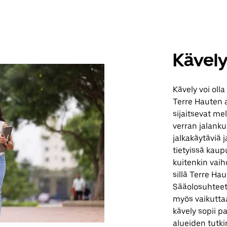
Kävel
Kävely voi olla
Terre Hauten a
sijaitsevat me
verran jalankul
jalkakäytäviä 
tietyissä kaup
kuitenkin vaih
sillä Terre Haut
Sääolosuhteet,
myös vaikutta
kävely sopii pa
alueiden tutki