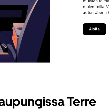
mukaan toimituk
molemmilla. Vo
auton Uberin 
Aloita
kaupungissa Terre