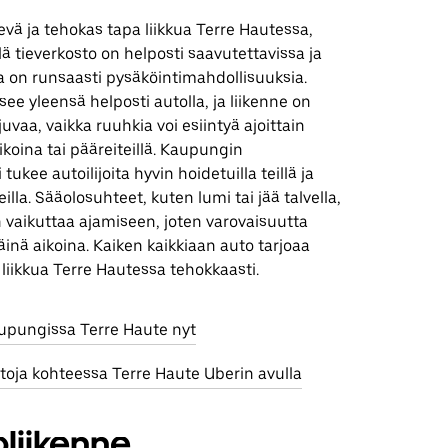
evä ja tehokas tapa liikkua Terre Hautessa,
llä tieverkosto on helposti saavutettavissa ja
la on runsaasti pysäköintimahdollisuuksia.
see yleensä helposti autolla, ja liikenne on
ujuvaa, vaikka ruuhkia voi esiintyä ajoittain
ikoina tai pääreiteillä. Kaupungin
 tukee autoilijoita hyvin hoidetuilla teillä ja
eilla. Sääolosuhteet, kuten lumi tai jää talvella,
in vaikuttaa ajamiseen, joten varovaisuutta
äinä aikoina. Kaiken kaikkiaan auto tarjoaa
liikkua Terre Hautessa tehokkaasti.
aupungissa Terre Haute nyt
toja kohteessa Terre Haute Uberin avulla
liikenne