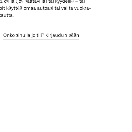
silla (jos saatavilla) tai kyydeillä – tai
it käyttää omaa autoasi tai valita vuokra-
kautta.
Onko sinulla jo tili? Kirjaudu sisään