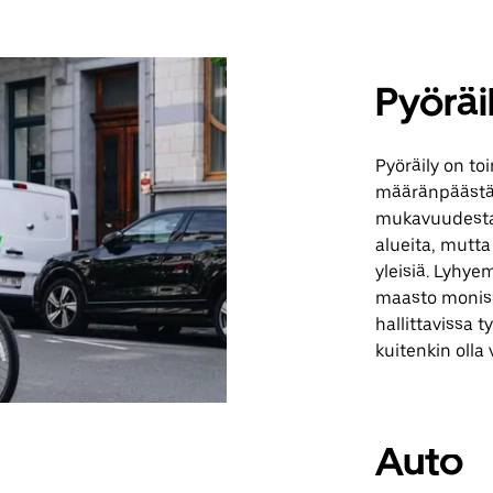
Pyöräi
Pyöräily on to
määränpäästäsi
mukavuudesta 
alueita, mutta 
yleisiä. Lyhye
maasto moniss
hallittavissa t
kuitenkin olla 
Auto