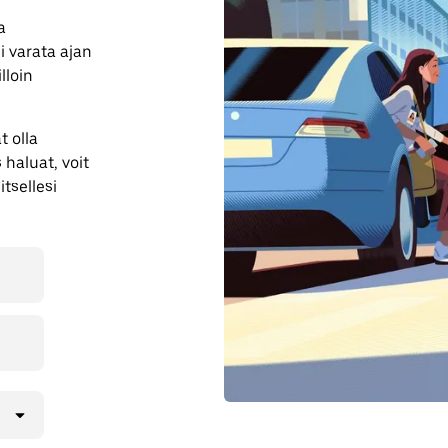
a
i varata ajan
lloin
 olla
haluat, voit
tsellesi