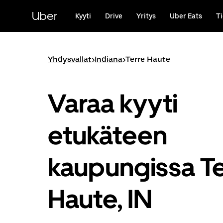
Ohita
ja
Uber
Kyyti
Drive
Yritys
Uber Eats
Ti
siirry
pääsisältöön
Yhdysvallat
>
Indiana
>
Terre Haute
Varaa kyyti
etukäteen
kaupungissa Te
Haute, IN