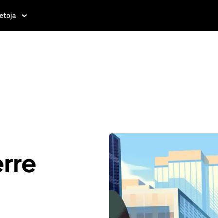
etoja
rre