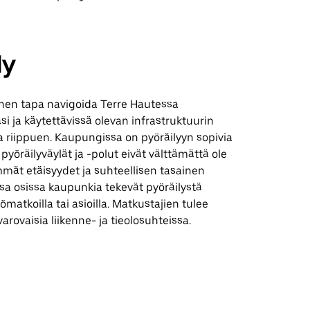
ly
inen tapa navigoida Terre Hautessa
 ja käytettävissä olevan infrastruktuurin
riippuen. Kaupungissa on pyöräilyyn sopivia
pyöräilyväylät ja -polut eivät välttämättä ole
mmät etäisyydet ja suhteellisen tasainen
a osissa kaupunkia tekevät pyöräilystä
yömatkoilla tai asioilla. Matkustajien tulee
varovaisia liikenne- ja tieolosuhteissa.