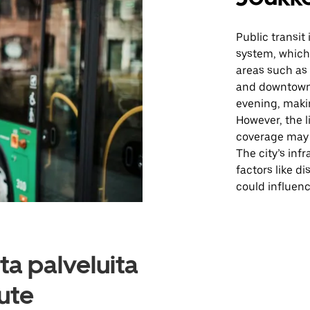
Public transit
system, which 
areas such as
and downtown.
evening, makin
However, the l
coverage may r
The city’s inf
factors like 
could influenc
a palveluita
ute