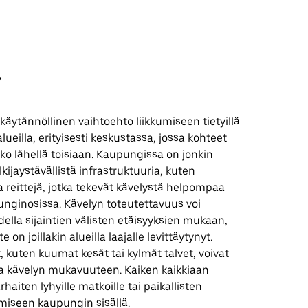
y
 käytännöllinen vaihtoehto liikkumiseen tietyillä
lueilla, erityisesti keskustassa, jossa kohteet
lko lähellä toisiaan. Kaupungissa on jonkin
kijaystävällistä infrastruktuuria, kuten
ja reittejä, jotka tekevät kävelystä helpompaa
unginosissa. Kävelyn toteutettavuus voi
della sijaintien välisten etäisyyksien mukaan,
e on joillakin alueilla laajalle levittäytynyt.
 kuten kuumat kesät tai kylmät talvet, voivat
a kävelyn mukavuuteen. Kaiken kaikkiaan
rhaiten lyhyille matkoille tai paikallisten
miseen kaupungin sisällä.