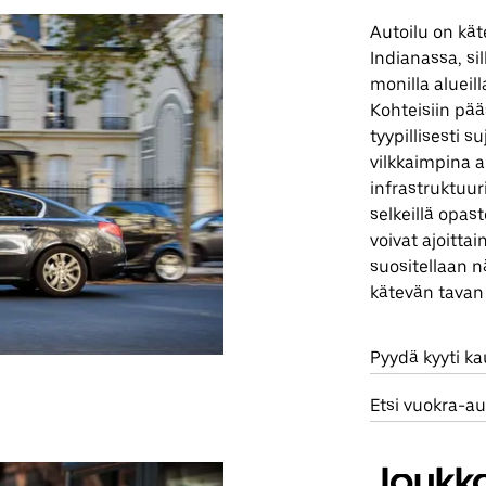
Autoilu on kät
Indianassa, si
monilla alueil
Kohteisiin pää
tyypillisesti s
vilkkaimpina a
infrastruktuuri
selkeillä opast
voivat ajoitta
suositellaan n
kätevän tavan 
Pyydä kyyti k
Etsi vuokra-au
Joukko