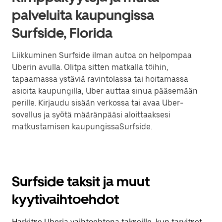
palveluita kaupungissa
Surfside, Florida
Liikkuminen Surfside ilman autoa on helpompaa
Uberin avulla. Olitpa sitten matkalla töihin,
tapaamassa ystäviä ravintolassa tai hoitamassa
asioita kaupungilla, Uber auttaa sinua pääsemään
perille. Kirjaudu sisään verkossa tai avaa Uber-
sovellus ja syötä määränpääsi aloittaaksesi
matkustamisen kaupungissaSurfside.
Surfside taksit ja muut
kyytivaihtoehdot
Harkitse Uberia vaihtoehtona takseille, kun tarvitset