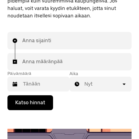
pidempiä kuin suuremmissa kaupungeissa. Jos
haluat, voit varata kyydin etukäteen, jotta sinut
noudetaan itsellesi sopivaan aikaan.
Anna sijainti
Anna määränpää
Päivämäärä
Aika
Nyt
Valitse
Katso hinnat
päivämäärä
kalenterissa
alaspäin
osoittavalla
nuolinäppäimellä.
Sulje
kalenteri