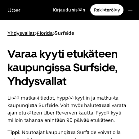
Ohita
ja
Uber
Kirjaudu sisään
Rekisteröidy
siirry
pääsisältöön
Yhdysvallat
>
Florida
>
Surfside
Varaa kyyti etukäteen
kaupungissa Surfside,
Yhdysvallat
Lisää matkasi tiedot, hyppää kyytiin ja matkusta
kaupungissa Surfside. Voit myös halutessasi varata
ajan etukäteen Uber Reserven kautta. Pyydä kyyti
milloin tahansa enintään 90 päivää etukäteen.
Tippi:
Noutoajat kaupungissa Surfside voivat olla