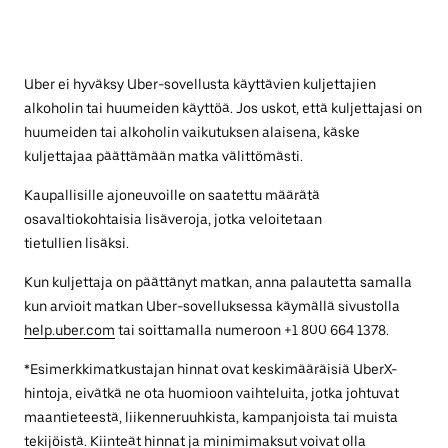
Uber ei hyväksy Uber-sovellusta käyttävien kuljettajien
alkoholin tai huumeiden käyttöä. Jos uskot, että kuljettajasi on
huumeiden tai alkoholin vaikutuksen alaisena, käske
kuljettajaa päättämään matka välittömästi.
Kaupallisille ajoneuvoille on saatettu määrätä
osavaltiokohtaisia lisäveroja, jotka veloitetaan
tietullien lisäksi.
Kun kuljettaja on päättänyt matkan, anna palautetta samalla
kun arvioit matkan Uber-sovelluksessa käymällä sivustolla
help.uber.com
tai soittamalla numeroon +1 800 664 1378.
*Esimerkkimatkustajan hinnat ovat keskimääräisiä UberX-
hintoja, eivätkä ne ota huomioon vaihteluita, jotka johtuvat
maantieteestä, liikenneruuhkista, kampanjoista tai muista
tekijöistä. Kiinteät hinnat ja minimimaksut voivat olla