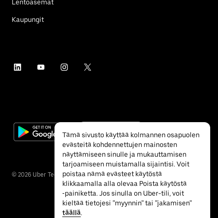
Lentoasemat
Kaupungit
Tämä sivusto käyttää kolmannen osapuolen
evästeitä kohdennettujen mainosten
näyttämiseen sinulle ja mukauttamisen
tarjoamiseen muistamalla sijaintisi. Voit
poistaa nämä evästeet käytöstä
©
2026
Uber Technologies Inc.
klikkaamalla alla olevaa Poista käytöstä
‐painiketta. Jos sinulla on Uber-tili, voit
kieltää tietojesi ”myynnin” tai ”jakamisen”
täällä
.