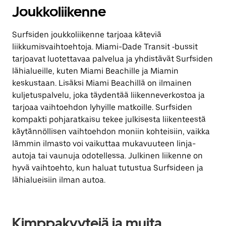
Joukkoliikenne
Surfsiden joukkoliikenne tarjoaa käteviä
liikkumisvaihtoehtoja. Miami-Dade Transit ‐bussit
tarjoavat luotettavaa palvelua ja yhdistävät Surfsiden
lähialueille, kuten Miami Beachille ja Miamin
keskustaan. Lisäksi Miami Beachillä on ilmainen
kuljetuspalvelu, joka täydentää liikenneverkostoa ja
tarjoaa vaihtoehdon lyhyille matkoille. Surfsiden
kompakti pohjaratkaisu tekee julkisesta liikenteestä
käytännöllisen vaihtoehdon moniin kohteisiin, vaikka
lämmin ilmasto voi vaikuttaa mukavuuteen linja-
autoja tai vaunuja odotellessa. Julkinen liikenne on
hyvä vaihtoehto, kun haluat tutustua Surfsideen ja
lähialueisiin ilman autoa.
Kimppakyytejä ja muita