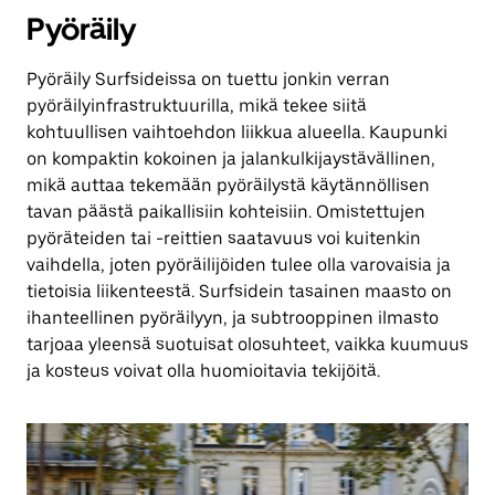
Pyöräily
Pyöräily Surfsideissa on tuettu jonkin verran
pyöräilyinfrastruktuurilla, mikä tekee siitä
kohtuullisen vaihtoehdon liikkua alueella. Kaupunki
on kompaktin kokoinen ja jalankulkijaystävällinen,
mikä auttaa tekemään pyöräilystä käytännöllisen
tavan päästä paikallisiin kohteisiin. Omistettujen
pyöräteiden tai -reittien saatavuus voi kuitenkin
vaihdella, joten pyöräilijöiden tulee olla varovaisia ja
tietoisia liikenteestä. Surfsidein tasainen maasto on
ihanteellinen pyöräilyyn, ja subtrooppinen ilmasto
tarjoaa yleensä suotuisat olosuhteet, vaikka kuumuus
ja kosteus voivat olla huomioitavia tekijöitä.