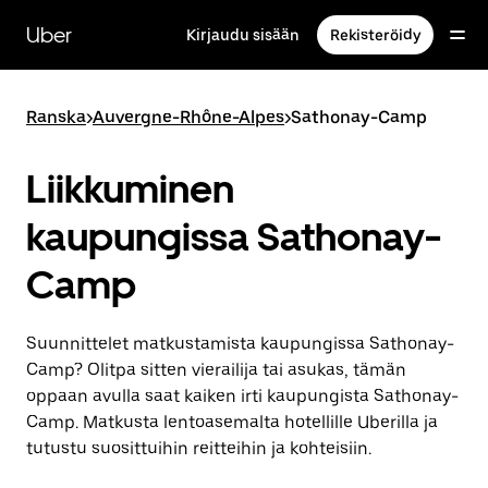
Ohita
ja
Uber
Kirjaudu sisään
Rekisteröidy
siirry
pääsisältöön
Ranska
>
Auvergne-Rhône-Alpes
>
Sathonay-Camp
Liikkuminen
kaupungissa Sathonay-
Camp
Suunnittelet matkustamista kaupungissa Sathonay-
Camp? Olitpa sitten vierailija tai asukas, tämän
oppaan avulla saat kaiken irti kaupungista Sathonay-
Camp. Matkusta lentoasemalta hotellille Uberilla ja
tutustu suosittuihin reitteihin ja kohteisiin.