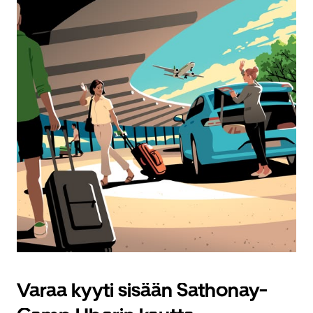
Varaa kyyti sisään Sathonay-