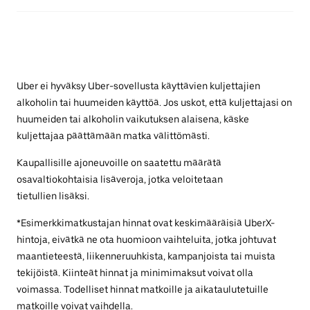
Uber ei hyväksy Uber-sovellusta käyttävien kuljettajien
alkoholin tai huumeiden käyttöä. Jos uskot, että kuljettajasi on
huumeiden tai alkoholin vaikutuksen alaisena, käske
kuljettajaa päättämään matka välittömästi.
Kaupallisille ajoneuvoille on saatettu määrätä
osavaltiokohtaisia lisäveroja, jotka veloitetaan
tietullien lisäksi.
*Esimerkkimatkustajan hinnat ovat keskimääräisiä UberX-
hintoja, eivätkä ne ota huomioon vaihteluita, jotka johtuvat
maantieteestä, liikenneruuhkista, kampanjoista tai muista
tekijöistä. Kiinteät hinnat ja minimimaksut voivat olla
voimassa. Todelliset hinnat matkoille ja aikataulutetuille
matkoille voivat vaihdella.