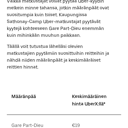
Vaikka matkustajat voivat pyytää Uber-kyydin
melkein minne tahansa, jotkin määränpäät ovat
suositumpia kuin toiset. Kaupungissa
Sathonay-Camp Uber-matkustajat pyytävät
kyytejä kohteeseen Gare Part-Dieu enemmän
kuin mihinkään muuhun paikkaan.
Täällä voit tutustua lähelläsi olevien
matkustajien pyytämiin suosittuihin reitteihin ja
nähdä niiden määränpäät ja keskimääräiset
reittien hinnat.
Määränpää
Keskimääräinen
hinta UberX:llä*
Gare Part-Dieu
€19