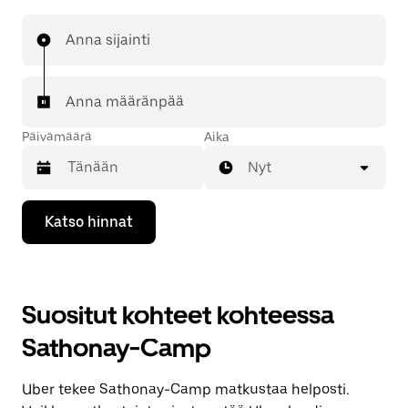
Anna sijainti
Anna määränpää
Päivämäärä
Aika
Nyt
Valitse
Katso hinnat
päivämäärä
kalenterissa
alaspäin
osoittavalla
nuolinäppäimellä.
Suositut kohteet kohteessa
Sulje
kalenteri
Sathonay-Camp
Esc-
painikkeella.
Uber tekee Sathonay-Camp matkustaa helposti.