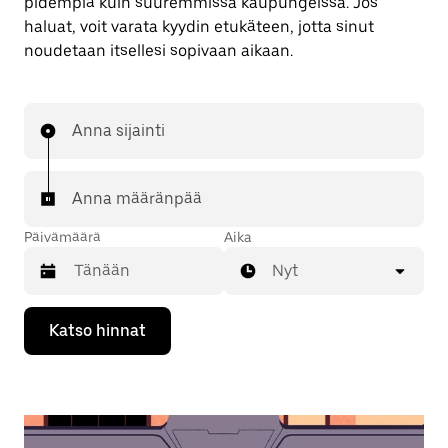
pidempiä kuin suuremmissa kaupungeissa. Jos
haluat, voit varata kyydin etukäteen, jotta sinut
noudetaan itsellesi sopivaan aikaan.
Anna sijainti
Anna määränpää
Päivämäärä
Aika
Nyt
Valitse
Katso hinnat
päivämäärä
kalenterissa
alaspäin
osoittavalla
nuolinäppäimellä.
Sulje
kalenteri