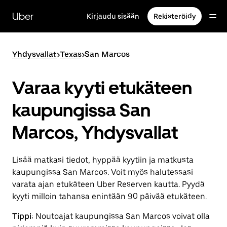
Ohita
ja
Uber
Kirjaudu sisään
Rekisteröidy
siirry
pääsisältöön
Yhdysvallat
>
Texas
>
San Marcos
Varaa kyyti etukäteen
kaupungissa San
Marcos, Yhdysvallat
Lisää matkasi tiedot, hyppää kyytiin ja matkusta
kaupungissa San Marcos. Voit myös halutessasi
varata ajan etukäteen Uber Reserven kautta. Pyydä
kyyti milloin tahansa enintään 90 päivää etukäteen.
Tippi:
Noutoajat kaupungissa San Marcos voivat olla