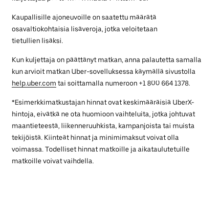
Kaupallisille ajoneuvoille on saatettu määrätä
osavaltiokohtaisia lisäveroja, jotka veloitetaan
tietullien lisäksi.
Kun kuljettaja on päättänyt matkan, anna palautetta samalla
kun arvioit matkan Uber-sovelluksessa käymällä sivustolla
help.uber.com
tai soittamalla numeroon +1 800 664 1378.
*Esimerkkimatkustajan hinnat ovat keskimääräisiä UberX-
hintoja, eivätkä ne ota huomioon vaihteluita, jotka johtuvat
maantieteestä, liikenneruuhkista, kampanjoista tai muista
tekijöistä. Kiinteät hinnat ja minimimaksut voivat olla
voimassa. Todelliset hinnat matkoille ja aikataulutetuille
matkoille voivat vaihdella.