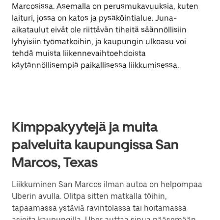
Marcosissa. Asemalla on perusmukavuuksia, kuten
laituri, jossa on katos ja pysäköintialue. Juna-
aikataulut eivät ole riittävän tiheitä säännöllisiin
lyhyisiin työmatkoihin, ja kaupungin ulkoasu voi
tehdä muista liikennevaihtoehdoista
käytännöllisempiä paikallisessa liikkumisessa.
Kimppakyytejä ja muita
palveluita kaupungissa San
Marcos, Texas
Liikkuminen San Marcos ilman autoa on helpompaa
Uberin avulla. Olitpa sitten matkalla töihin,
tapaamassa ystäviä ravintolassa tai hoitamassa
asioita kaupungilla, Uber auttaa sinua pääsemään