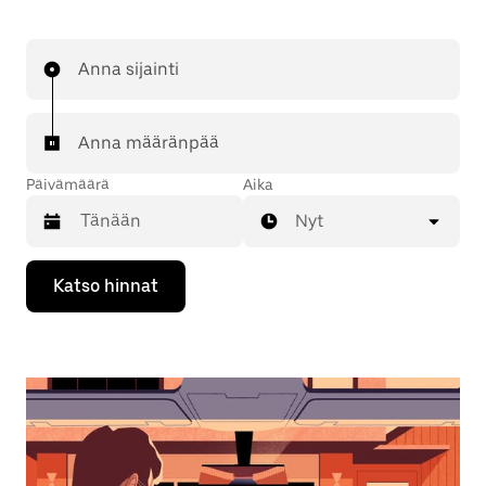
Anna sijainti
Anna määränpää
Päivämäärä
Aika
Nyt
Valitse
Katso hinnat
päivämäärä
kalenterissa
alaspäin
osoittavalla
nuolinäppäimellä.
Sulje
kalenteri
Esc-
painikkeella.