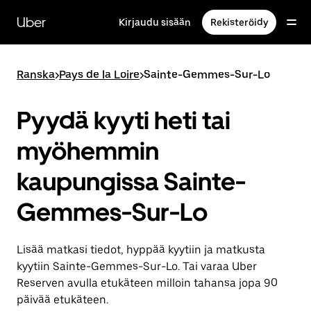
Ohita
ja
Uber
Kirjaudu sisään
Rekisteröidy
siirry
pääsisältöön
Ranska
>
Pays de la Loire
>
Sainte-Gemmes-Sur-Lo
Pyydä kyyti heti tai
myöhemmin
kaupungissa Sainte-
Gemmes-Sur-Lo
Lisää matkasi tiedot, hyppää kyytiin ja matkusta
kyytiin Sainte-Gemmes-Sur-Lo. Tai varaa Uber
Reserven avulla etukäteen milloin tahansa jopa 90
päivää etukäteen.