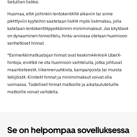
tietullien lisäksi.
Huomaa, että joihinkin lentokentältä alkaviin tai sinne
päättyviin kyyteihin saatetaan lisätä myös lisämaksu, jolla
katetaan lentokenttäpysäköinnin minimimaksut. Jos käytössä
on dynaaminen hinnoittelu, hinta-arviossa otetaan huomioon
senhetkiset hinnat.
*Esimerkkimatkustajan hinnat ovat keskimääräisiä UberX-
hintoja, eivätkä ne ota huomioon vaihteluita, jotka johtuvat
maantieteestä, liikenneruuhkista, kampanjoista tai muista
tekijöistä. Kiinteät hinnat ja minimimaksut voivat olla
voimassa. Todelliset hinnat matkoille ja aikataulutetuille
matkoille voivat vaihdella.
Se on helpompaa sovelluksessa