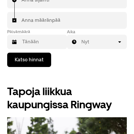
Anna määränpää
Päivämäärä
Aika
Nyt
Valitse
Katso hinnat
päivämäärä
kalenterissa
alaspäin
osoittavalla
nuolinäppäimellä.
Tapoja liikkua
Sulje
kalenteri
Esc-
kaupungissa Ringway
painikkeella.