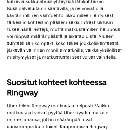
kulkevia sukkulabussiyhteyksiä lähikohteisiin.
Bussipalveluita on saatavilla, ja ne voivat olla
käytännöllinen vaihtoehto liikkumiseen, erityisesti
tärkeisiin kohteisiin pääsemiseksi. Infrastruktuuri
tukee näitä reittejä, mutta matkustamisen helppous
voi riippua määränpäästä ja aikatauluista. Alueen
suhteellisen kompakti koko tekee joukkoliikenteestä
järkevän valinnan monille matkoille, vaikka yksilölliset
mieltymykset ja matkustustarpeet voivat vaihdella.
Suositut kohteet kohteessa
Ringway
Uber tekee Ringway matkustaa helposti. Vaikka
matkustajat voivat pyytää Uber-kyydin melkein
minne tahansa, jotkin määränpäät ovat
suositumpia kuin toiset. Kaupungissa Ringway