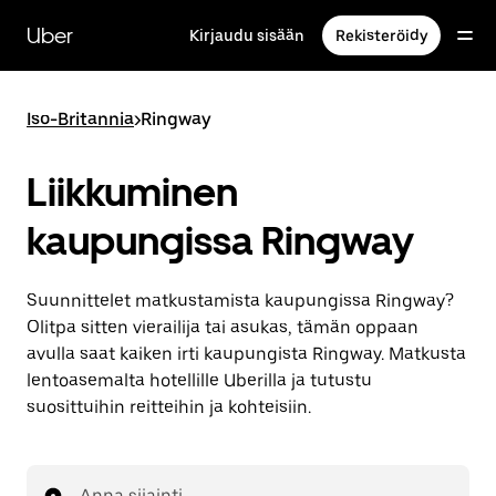
Ohita
ja
Uber
Kirjaudu sisään
Rekisteröidy
siirry
pääsisältöön
Iso-Britannia
>
Ringway
Liikkuminen
kaupungissa Ringway
Suunnittelet matkustamista kaupungissa Ringway?
Olitpa sitten vierailija tai asukas, tämän oppaan
avulla saat kaiken irti kaupungista Ringway. Matkusta
lentoasemalta hotellille Uberilla ja tutustu
suosittuihin reitteihin ja kohteisiin.
Anna sijainti