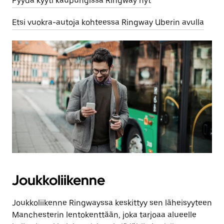
Pyydä kyyti kaupungissa Ringway nyt
Etsi vuokra-autoja kohteessa Ringway Uberin avulla
Joukkoliikenne
Joukkoliikenne Ringwayssa keskittyy sen läheisyyteen
Manchesterin lentokenttään, joka tarjoaa alueelle