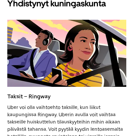
Yhdistynyt kuningaskunta
Taksit – Ringway
S
Uber voi olla vaihtoehto taksille, kun liikut
P
kaupungissa Ringway. Uberin avulla voit vaihtaa
ta
takseille huiskuttelun tilauskyyteihin mihin aikaan
pä
päivästä tahansa. Voit pyytää kyydin lentoasemalta