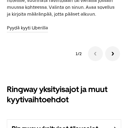
hotellille, suunnata ravintolaan tai vierailla jossain
Lu
muussa kohteessa. Valinta on sinun. Avaa sovellus
ja kirjoita määränpää, jotta pääset alkuun.
Pyydä kyyti Uberilla
1/2
Ringway yksityisajot ja muut
kyytivaihtoehdot