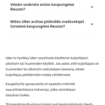
Voinko vuokrata auton kaupungissa
Rauzan?
Miten Uber auttaa pitämään matkustajat
turvassa kaupungissa Rauzan?
Uber ei hyväksy Uber-sovellusta käyttävien kuljettajien
alkoholin tai huumeiden käyttöä. Jos uskot, että kuljettajasi on
huumeiden tai alkoholin vaikutuksen alaisena, käske
kuljettajaa päättämään matka välittömästi.
Kaupallisille ajoneuvoille on saatettu määrätä
osavaltiokohtaisia lisäveroja, jotka veloitetaan
tietullien lisäksi.
*Esimerkkimatkustajan hinnat ovat keskimääräisiä UberX-