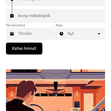
Anna määränpää
Päivämäärä
Aika
Nyt
Valitse
Katso hinnat
päivämäärä
kalenterissa
alaspäin
osoittavalla
nuolinäppäimellä.
Sulje
kalenteri
Esc-
painikkeella.