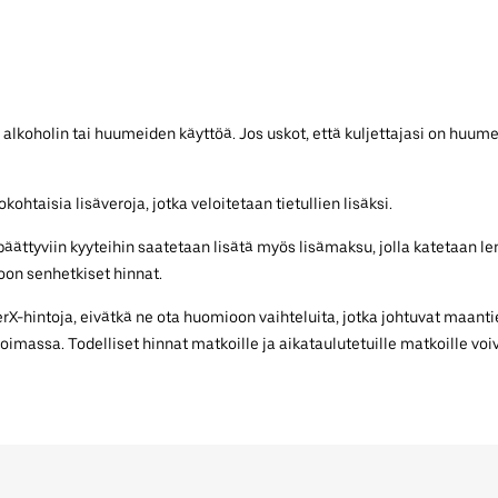
 alkoholin tai huumeiden käyttöä. Jos uskot, että kuljettajasi on huume
ohtaisia lisäveroja, jotka veloitetaan tietullien lisäksi.
e päättyviin kyyteihin saatetaan lisätä myös lisämaksu, jolla katetaan
on senhetkiset hinnat.
-hintoja, eivätkä ne ota huomioon vaihteluita, jotka johtuvat maantie
voimassa. Todelliset hinnat matkoille ja aikataulutetuille matkoille voiv