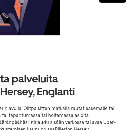
a palveluita
 Hersey, Englanti
n avulla. Olitpa sitten matkalla rautatieasemalle tai
 tai tapahtumassa tai hoitamassa asioita
ränpäähäsi. Kirjaudu sisään verkossa tai avaa Uber-
atkustamisen kaupungissaPillerton Hersey.