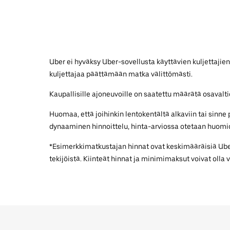
Uber ei hyväksy Uber-sovellusta käyttävien kuljettajien
kuljettajaa päättämään matka välittömästi.
Kaupallisille ajoneuvoille on saatettu määrätä osavaltiok
Huomaa, että joihinkin lentokentältä alkaviin tai sinn
dynaaminen hinnoittelu, hinta-arviossa otetaan huomio
*Esimerkkimatkustajan hinnat ovat keskimääräisiä UberX
tekijöistä. Kiinteät hinnat ja minimimaksut voivat olla 