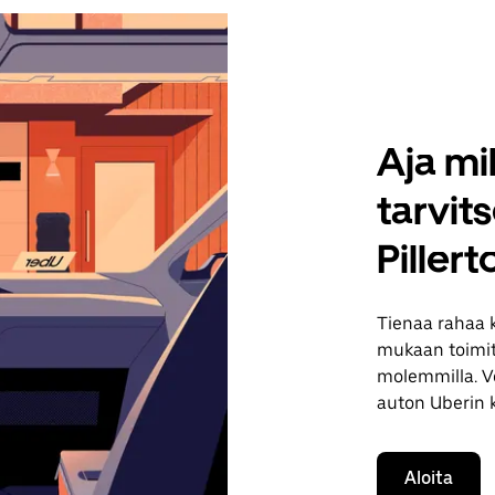
Aja mil
tarvit
Piller
Tienaa rahaa 
mukaan toimituk
molemmilla. Vo
auton Uberin 
Aloita