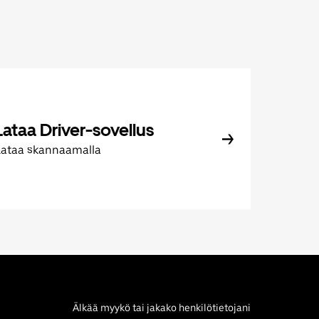
Lataa Driver-sovellus
Lataa skannaamalla
Älkää myykö tai jakako henkilötietojani