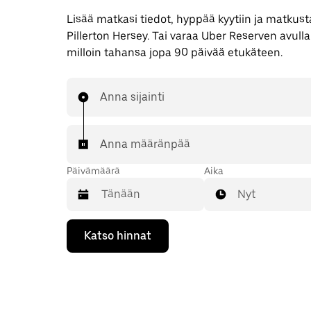
Lisää matkasi tiedot, hyppää kyytiin ja matkusta
Pillerton Hersey. Tai varaa Uber Reserven avull
milloin tahansa jopa 90 päivää etukäteen.
Anna sijainti
Anna määränpää
Päivämäärä
Aika
Nyt
Valitse
Katso hinnat
päivämäärä
kalenterissa
alaspäin
osoittavalla
nuolinäppäimellä.
Sulje