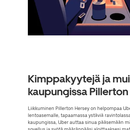
Kimppakyytejä ja muit
kaupungissa Pillerton
Liikkuminen Pillerton Hersey on helpompaa Uberi
lentoasemalle, tapaamassa ystäviä ravintolassa
kaupungissa, Uber auttaa sinua pääsemään mää
sovellus ja syötä määränpääsi aloittaaksesi m