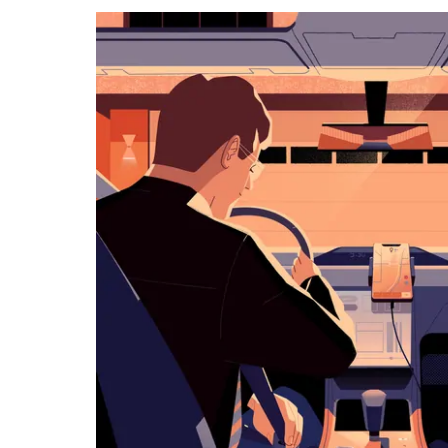
kalenteri
Esc-
painikkeella.