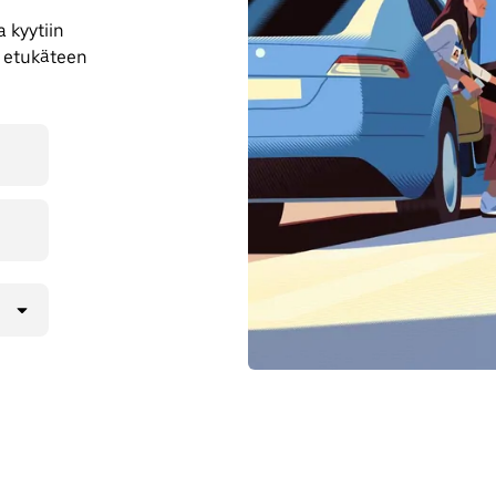
 kyytiin
a etukäteen