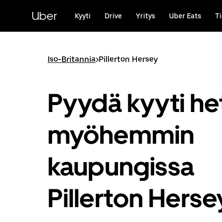
Ohita
ja
Uber
Kyyti
Drive
Yritys
Uber Eats
Ti
siirry
pääsisältöön
Iso-Britannia
>
Pillerton Hersey
Pyydä kyyti het
myöhemmin
kaupungissa
Pillerton Herse