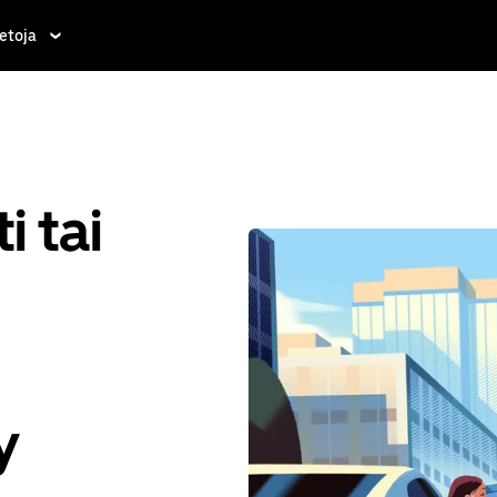
etoja
i tai
y