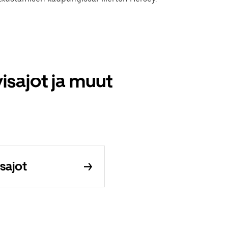
yisajot ja muut
usajot