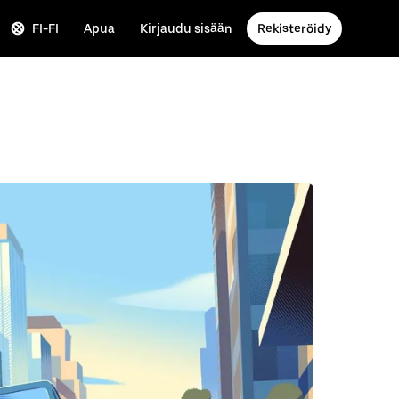
FI-FI
Apua
Kirjaudu sisään
Rekisteröidy