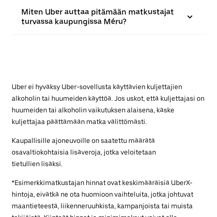
Miten Uber auttaa pitämään matkustajat
turvassa kaupungissa Méru?
Uber ei hyväksy Uber-sovellusta käyttävien kuljettajien
alkoholin tai huumeiden käyttöä. Jos uskot, että kuljettajasi on
huumeiden tai alkoholin vaikutuksen alaisena, käske
kuljettajaa päättämään matka välittömästi.
Kaupallisille ajoneuvoille on saatettu määrätä
osavaltiokohtaisia lisäveroja, jotka veloitetaan
tietullien lisäksi.
*Esimerkkimatkustajan hinnat ovat keskimääräisiä UberX-
hintoja, eivätkä ne ota huomioon vaihteluita, jotka johtuvat
maantieteestä, liikenneruuhkista, kampanjoista tai muista