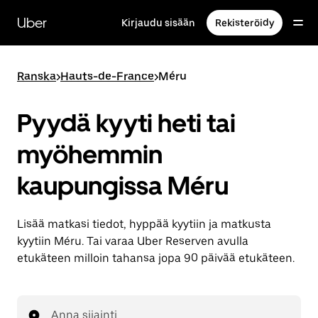
Ohita
ja
Uber
Kirjaudu sisään
Rekisteröidy
siirry
pääsisältöön
Ranska
>
Hauts-de-France
>
Méru
Pyydä kyyti heti tai
myöhemmin
kaupungissa Méru
Lisää matkasi tiedot, hyppää kyytiin ja matkusta
kyytiin Méru. Tai varaa Uber Reserven avulla
etukäteen milloin tahansa jopa 90 päivää etukäteen.
Anna sijainti