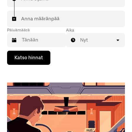
Anna määränpää
Päivämäärä
Aika
Nyt
Valitse
Katso hinnat
päivämäärä
kalenterissa
alaspäin
osoittavalla
nuolinäppäimellä.
Sulje
kalenteri
Esc-
painikkeella.