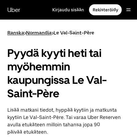
Ohita
ja
Uber
Kirjaudu sisään
Rekisteröidy
siirry
pääsisältöön
Ranska
>
Normandia
>
Le Val-Saint-Père
Pyydä kyyti heti tai
myöhemmin
kaupungissa Le Val-
Saint-Père
Lisää matkasi tiedot, hyppää kyytiin ja matkusta
kyytiin Le Val-Saint-Père. Tai varaa Uber Reserven
avulla etukäteen milloin tahansa jopa 90
päivää etukäteen.