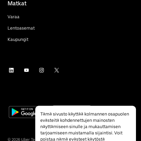
Matkat
Varaa
Lentoasemat
Kaupungit
Tämä sivusto käyttää kolmannen osapuolen
evästeitä kohdennettujen mainosten
näyttämiseen sinulle ja mukauttamisen
tarjoamiseen muistamalla sijaintisi. Voit
poistaa nämä evästeet käytöstä
©
2026
Uber Technologies Inc.