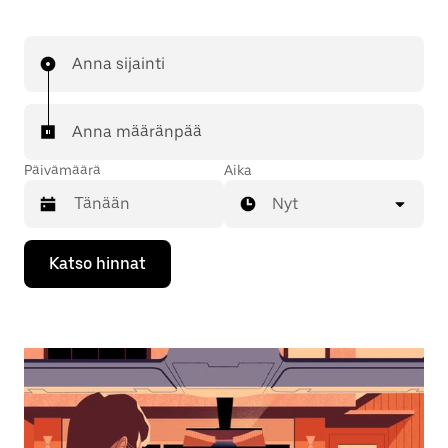
Anna sijainti
Anna määränpää
Päivämäärä
Aika
Nyt
Valitse
Katso hinnat
päivämäärä
kalenterissa
alaspäin
osoittavalla
nuolinäppäimellä.
Sulje
kalenteri
Esc-
painikkeella.