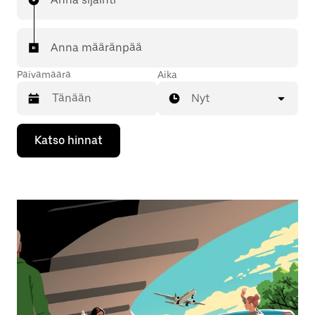
Anna määränpää
Päivämäärä
Aika
Nyt
Valitse
Katso hinnat
päivämäärä
kalenterissa
alaspäin
osoittavalla
nuolinäppäimellä.
Sulje
kalenteri
Esc-
painikkeella.