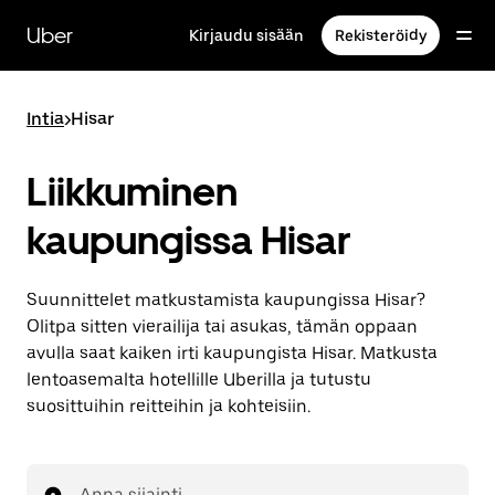
Ohita
ja
Uber
Kirjaudu sisään
Rekisteröidy
siirry
pääsisältöön
Intia
>
Hisar
Liikkuminen
kaupungissa Hisar
Suunnittelet matkustamista kaupungissa Hisar?
Olitpa sitten vierailija tai asukas, tämän oppaan
avulla saat kaiken irti kaupungista Hisar. Matkusta
lentoasemalta hotellille Uberilla ja tutustu
suosittuihin reitteihin ja kohteisiin.
Anna sijainti