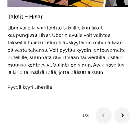
Taksit – Hisar
Hi
Uber voi olla vaihtoehto taksille, kun liikut
Ju
kaupungissa Hisar. Uberin avulla voit vaihtaa
ta
takseille huiskuttelun tilauskyyteihin mihin aikaan
ma
päivästä tahansa. Voit pyytää kyydin lentoasemalta
me
hotellille, suunnata ravintolaan tai vierailla jossain
ja
muussa kohteessa. Valinta on sinun. Avaa sovellus
na
ja kirjoita määränpää, jotta pääset alkuun.
su
Pyydä kyyti Uberilla
Av
1/3