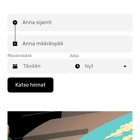
Anna sijainti
Anna määränpää
Päivämäärä
Aika
Nyt
Valitse
Katso hinnat
päivämäärä
kalenterissa
alaspäin
osoittavalla
nuolinäppäimellä.
Sulje
kalenteri
Esc-
painikkeella.