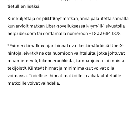
tietullien lisäksi.
Kun kuljettaja on päättänyt matkan, anna palautetta samalla
kun arvioit matkan Uber-sovelluksessa käymällä sivustolla
help.uber.com
tai soittamalla numeroon +1 800 664 1378.
*Esimerkkimatkustajan hinnat ovat keskimääräisiä UberX-
hintoja, eivätkä ne ota huomioon vaihteluita, jotka johtuvat
maantieteestä, liikenneruuhkista, kampanjoista tai muista
tekijöistä. Kiinteät hinnat ja minimimaksut voivat olla
voimassa. Todelliset hinnat matkoille ja aikataulutetuille
matkoille voivat vaihdella.