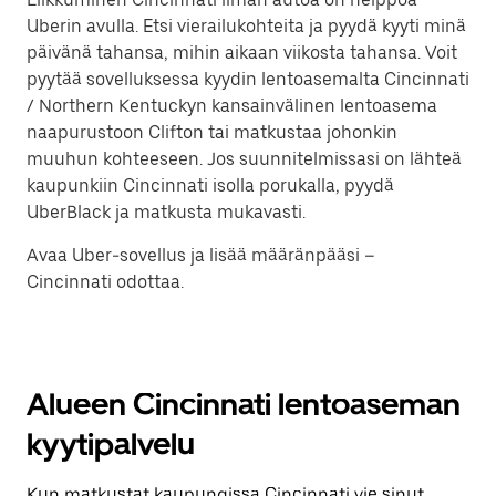
Uberin avulla. Etsi vierailukohteita ja pyydä kyyti minä
päivänä tahansa, mihin aikaan viikosta tahansa. Voit
pyytää sovelluksessa kyydin lentoasemalta Cincinnati
/ Northern Kentuckyn kansainvälinen lentoasema
naapurustoon Clifton tai matkustaa johonkin
muuhun kohteeseen. Jos suunnitelmissasi on lähteä
kaupunkiin Cincinnati isolla porukalla, pyydä
UberBlack ja matkusta mukavasti.
Avaa Uber-sovellus ja lisää määränpääsi –
Cincinnati odottaa.
Alueen Cincinnati lentoaseman
kyytipalvelu
Kun matkustat kaupungissa Cincinnati vie sinut