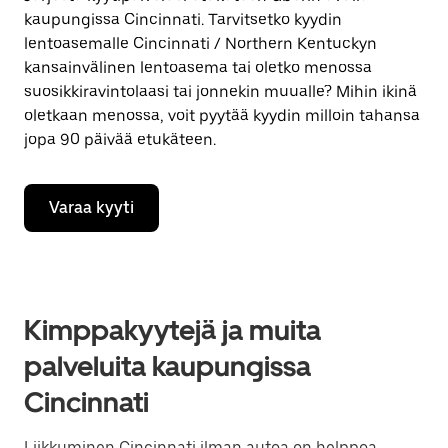
kaupungissa Cincinnati. Tarvitsetko kyydin
lentoasemalle Cincinnati / Northern Kentuckyn
kansainvälinen lentoasema tai oletko menossa
suosikkiravintolaasi tai jonnekin muualle? Mihin ikinä
oletkaan menossa, voit pyytää kyydin milloin tahansa
jopa 90 päivää etukäteen.
Varaa kyyti
Kimppakyytejä ja muita
palveluita kaupungissa
Cincinnati
Liikkuminen Cincinnati ilman autoa on helppoa