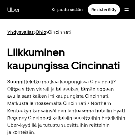
Ohita
ja
Uber
Kirjaudu sisään
Rekisteröidy
siirry
pääsisältöön
Yhdysvallat
>
Ohio
>
Cincinnati
Liikkuminen
kaupungissa Cincinnati
Suunnitteletko matkaa kaupungissa Cincinnati?
Olitpa sitten vierailija tai asukas, tämän oppaan
avulla saat kaiken irti kaupungista Cincinnati.
Matkusta lentoasemalta Cincinnati / Northern
Kentuckyn kansainvälinen lentoasema hotellin Hyatt
Regency Cincinnati kaltaisiin suosittuihin hotelleihin
Uber-kyydillä ja tutustu suosittuihin reitteihin
ja kohteisiin.