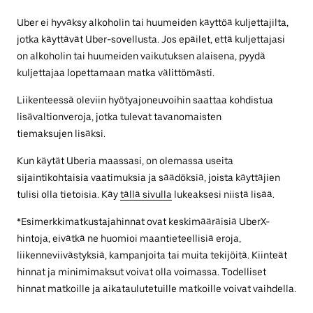
Uber ei hyväksy alkoholin tai huumeiden käyttöä kuljettajilta,
jotka käyttävät Uber-sovellusta. Jos epäilet, että kuljettajasi
on alkoholin tai huumeiden vaikutuksen alaisena, pyydä
kuljettajaa lopettamaan matka välittömästi.
Liikenteessä oleviin hyötyajoneuvoihin saattaa kohdistua
lisävaltionveroja, jotka tulevat tavanomaisten
tiemaksujen lisäksi.
Kun käytät Uberia maassasi, on olemassa useita
sijaintikohtaisia vaatimuksia ja säädöksiä, joista käyttäjien
tulisi olla tietoisia. Käy
tällä sivulla
lukeaksesi niistä lisää.
*Esimerkkimatkustajahinnat ovat keskimääräisiä UberX-
hintoja, eivätkä ne huomioi maantieteellisiä eroja,
liikenneviivästyksiä, kampanjoita tai muita tekijöitä. Kiinteät
hinnat ja minimimaksut voivat olla voimassa. Todelliset
hinnat matkoille ja aikataulutetuille matkoille voivat vaihdella.