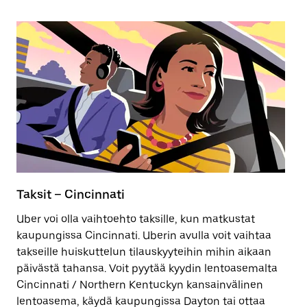
Taksit – Cincinnati
S
Uber voi olla vaihtoehto taksille, kun matkustat
P
kaupungissa Cincinnati. Uberin avulla voit vaihtaa
ta
takseille huiskuttelun tilauskyyteihin mihin aikaan
pä
päivästä tahansa. Voit pyytää kyydin lentoasemalta
Cincinnati / Northern Kentuckyn kansainvälinen
Lu
lentoasema, käydä kaupungissa Dayton tai ottaa