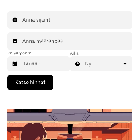
Anna sijainti
Anna määränpää
Päivämäärä
Aika
Nyt
Valitse
Katso hinnat
päivämäärä
kalenterissa
alaspäin
osoittavalla
nuolinäppäimellä.
Sulje
kalenteri
Esc-
painikkeella.