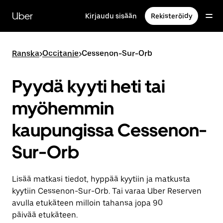
Ohita
ja
Uber
Kirjaudu sisään
Rekisteröidy
siirry
pääsisältöön
Ranska
>
Occitanie
>
Cessenon-Sur-Orb
Pyydä kyyti heti tai
myöhemmin
kaupungissa Cessenon-
Sur-Orb
Lisää matkasi tiedot, hyppää kyytiin ja matkusta
kyytiin Cessenon-Sur-Orb. Tai varaa Uber Reserven
avulla etukäteen milloin tahansa jopa 90
päivää etukäteen.