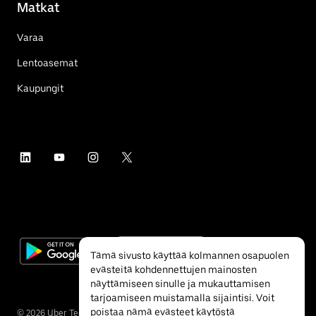
Matkat
Varaa
Lentoasemat
Kaupungit
Tämä sivusto käyttää kolmannen osapuolen
evästeitä kohdennettujen mainosten
näyttämiseen sinulle ja mukauttamisen
tarjoamiseen muistamalla sijaintisi. Voit
poistaa nämä evästeet käytöstä
©
2026
Uber Technologies Inc.