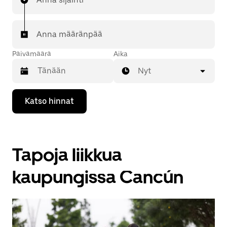
Anna määränpää
Päivämäärä
Aika
Nyt
Valitse
Katso hinnat
päivämäärä
kalenterissa
alaspäin
osoittavalla
nuolinäppäimellä.
Tapoja liikkua
Sulje
kalenteri
Esc-
kaupungissa Cancún
painikkeella.