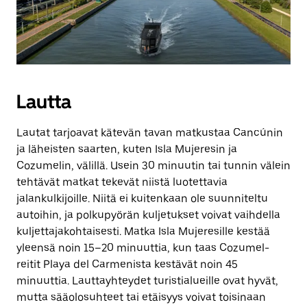
Lautta
Lautat tarjoavat kätevän tavan matkustaa Cancúnin
ja läheisten saarten, kuten Isla Mujeresin ja
Cozumelin, välillä. Usein 30 minuutin tai tunnin välein
tehtävät matkat tekevät niistä luotettavia
jalankulkijoille. Niitä ei kuitenkaan ole suunniteltu
autoihin, ja polkupyörän kuljetukset voivat vaihdella
kuljettajakohtaisesti. Matka Isla Mujeresille kestää
yleensä noin 15–20 minuuttia, kun taas Cozumel-
reitit Playa del Carmenista kestävät noin 45
minuuttia. Lauttayhteydet turistialueille ovat hyvät,
mutta sääolosuhteet tai etäisyys voivat toisinaan