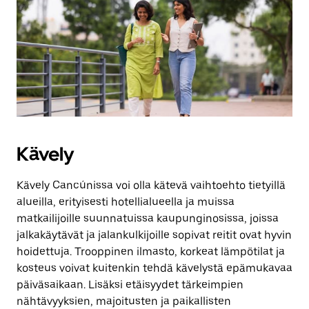
Kävely
Kävely Cancúnissa voi olla kätevä vaihtoehto tietyillä
alueilla, erityisesti hotellialueella ja muissa
matkailijoille suunnatuissa kaupunginosissa, joissa
jalkakäytävät ja jalankulkijoille sopivat reitit ovat hyvin
hoidettuja. Trooppinen ilmasto, korkeat lämpötilat ja
kosteus voivat kuitenkin tehdä kävelystä epämukavaa
päiväsaikaan. Lisäksi etäisyydet tärkeimpien
nähtävyyksien, majoitusten ja paikallisten