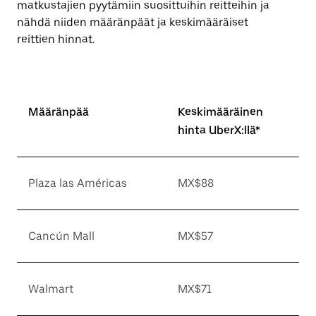
matkustajien pyytämiin suosittuihin reitteihin ja
nähdä niiden määränpäät ja keskimääräiset
reittien hinnat.
Määränpää
Keskimääräinen
hinta UberX:llä*
Plaza las Américas
MX$88
Cancún Mall
MX$57
Walmart
MX$71