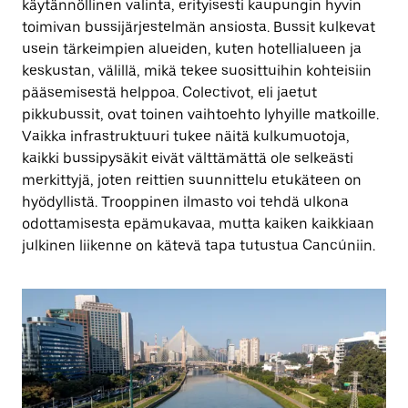
käytännöllinen valinta, erityisesti kaupungin hyvin
toimivan bussijärjestelmän ansiosta. Bussit kulkevat
usein tärkeimpien alueiden, kuten hotellialueen ja
keskustan, välillä, mikä tekee suosittuihin kohteisiin
pääsemisestä helppoa. Colectivot, eli jaetut
pikkubussit, ovat toinen vaihtoehto lyhyille matkoille.
Vaikka infrastruktuuri tukee näitä kulkumuotoja,
kaikki bussipysäkit eivät välttämättä ole selkeästi
merkittyjä, joten reittien suunnittelu etukäteen on
hyödyllistä. Trooppinen ilmasto voi tehdä ulkona
odottamisesta epämukavaa, mutta kaiken kaikkiaan
julkinen liikenne on kätevä tapa tutustua Cancúniin.