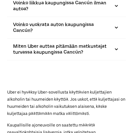
Voinko liikkua kaupungissa Cancún ilman
autoa?
Voinko vuokrata auton kaupungissa
Cancún?
Miten Uber auttaa pitämään matkustajat
turvassa kaupungissa Cancún?
Uber ei hyväksy Uber-sovellusta käyttävien kuljettajien
alkoholin tai huumeiden käyttöä. Jos uskot, että kuljettajasi on
huumeiden tai alkoholin vaikutuksen alaisena, käske
kuljettajaa päättämään matka välittömästi.
Kaupallisille ajoneuvoille on saatettu määrätä
osavaltiokohtaisia lisäveroja, jotka veloitetaan