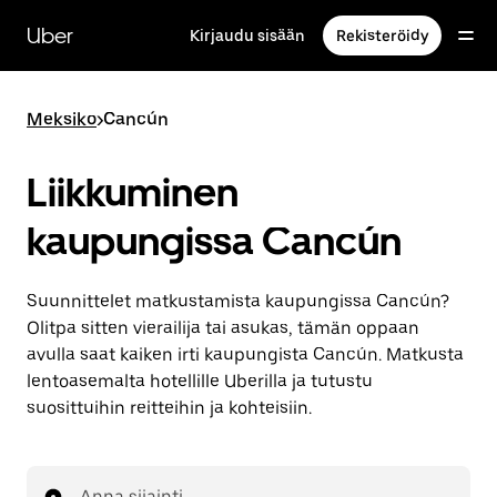
Ohita
ja
Uber
Kirjaudu sisään
Rekisteröidy
siirry
pääsisältöön
Meksiko
>
Cancún
Liikkuminen
kaupungissa Cancún
Suunnittelet matkustamista kaupungissa Cancún?
Olitpa sitten vierailija tai asukas, tämän oppaan
avulla saat kaiken irti kaupungista Cancún. Matkusta
lentoasemalta hotellille Uberilla ja tutustu
suosittuihin reitteihin ja kohteisiin.
Anna sijainti