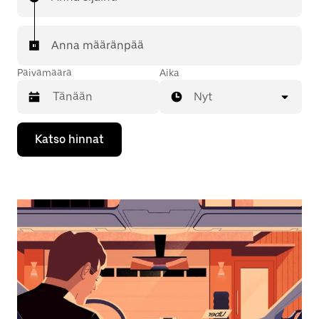
Anna määränpää
Päivämäärä
Aika
Nyt
Valitse
Katso hinnat
päivämäärä
kalenterissa
alaspäin
osoittavalla
nuolinäppäimellä.
Sulje
kalenteri
Esc-
painikkeella.