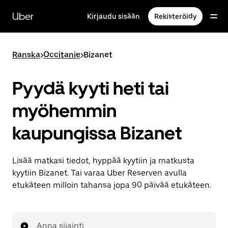
Ohita
ja
Uber
Kirjaudu sisään
Rekisteröidy
siirry
pääsisältöön
Ranska
>
Occitanie
>
Bizanet
Pyydä kyyti heti tai
myöhemmin
kaupungissa Bizanet
Lisää matkasi tiedot, hyppää kyytiin ja matkusta
kyytiin Bizanet. Tai varaa Uber Reserven avulla
etukäteen milloin tahansa jopa 90 päivää etukäteen.
Anna sijainti