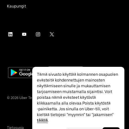
Kaupungit
Tämä sivusto käyttää kolmannen osapuolen
evästeitä kohdennettujen mainosten
näyttämiseen sinulle ja mukauttamisen
tarjoamiseen muistamalla sijaintisi. Voit
poistaa nämä evästeet käytöstä
©
2026
Uber Technologies Inc.
klikkaamalla alla olevaa Poista käytöstä
‐painiketta. Jos sinulla on Uber-tili, voit
kieltää tietojesi ”myynnin” tai ”jakamisen”
täällä
.
Tietosuoja
Esteettömyys
Ehdot