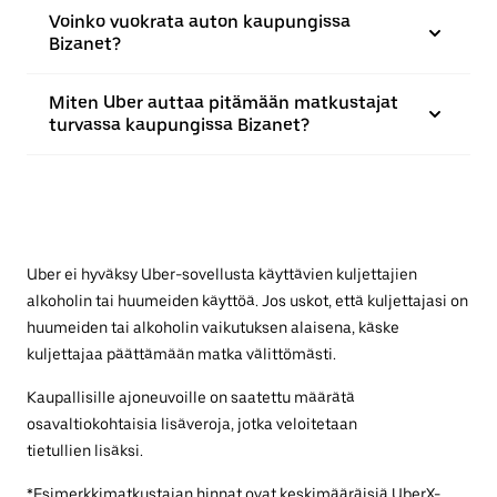
Voinko vuokrata auton kaupungissa
Bizanet?
Miten Uber auttaa pitämään matkustajat
turvassa kaupungissa Bizanet?
Uber ei hyväksy Uber-sovellusta käyttävien kuljettajien
alkoholin tai huumeiden käyttöä. Jos uskot, että kuljettajasi on
huumeiden tai alkoholin vaikutuksen alaisena, käske
kuljettajaa päättämään matka välittömästi.
Kaupallisille ajoneuvoille on saatettu määrätä
osavaltiokohtaisia lisäveroja, jotka veloitetaan
tietullien lisäksi.
*Esimerkkimatkustajan hinnat ovat keskimääräisiä UberX-