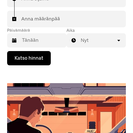
Anna määränpää
Päivämäärä
Aika
Nyt
Valitse
Katso hinnat
päivämäärä
kalenterissa
alaspäin
osoittavalla
nuolinäppäimellä.
Sulje
kalenteri
Esc-
painikkeella.