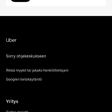
Uber
Siirry ohjekeskukseen
Älkää myykö tai jakako henkilötietojani
Googlen tietokäytäntö
Yritys
Tietoa meistä