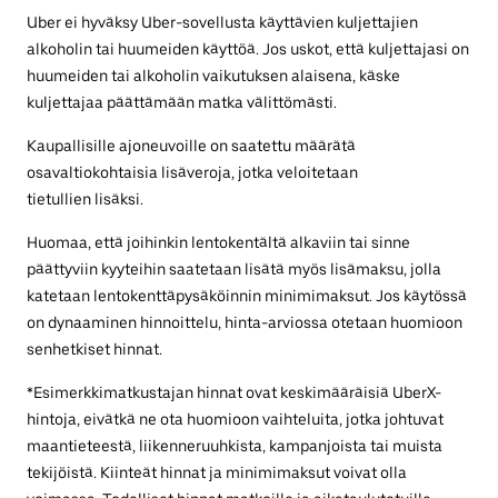
Uber ei hyväksy Uber-sovellusta käyttävien kuljettajien
alkoholin tai huumeiden käyttöä. Jos uskot, että kuljettajasi on
huumeiden tai alkoholin vaikutuksen alaisena, käske
kuljettajaa päättämään matka välittömästi.
Kaupallisille ajoneuvoille on saatettu määrätä
osavaltiokohtaisia lisäveroja, jotka veloitetaan
tietullien lisäksi.
Huomaa, että joihinkin lentokentältä alkaviin tai sinne
päättyviin kyyteihin saatetaan lisätä myös lisämaksu, jolla
katetaan lentokenttäpysäköinnin minimimaksut. Jos käytössä
on dynaaminen hinnoittelu, hinta-arviossa otetaan huomioon
senhetkiset hinnat.
*Esimerkkimatkustajan hinnat ovat keskimääräisiä UberX-
hintoja, eivätkä ne ota huomioon vaihteluita, jotka johtuvat
maantieteestä, liikenneruuhkista, kampanjoista tai muista
tekijöistä. Kiinteät hinnat ja minimimaksut voivat olla