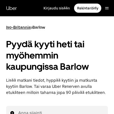
Ohita
ja
Uber
Kirjaudu sisään
Rekisteröidy
siirry
pääsisältöön
Iso-Britannia
>
Barlow
Pyydä kyyti heti tai
myöhemmin
kaupungissa Barlow
Lisää matkasi tiedot, hyppää kyytiin ja matkusta
kyytiin Barlow. Tai varaa Uber Reserven avulla
etukäteen milloin tahansa jopa 90 päivää etukäteen.
Anna sijainti