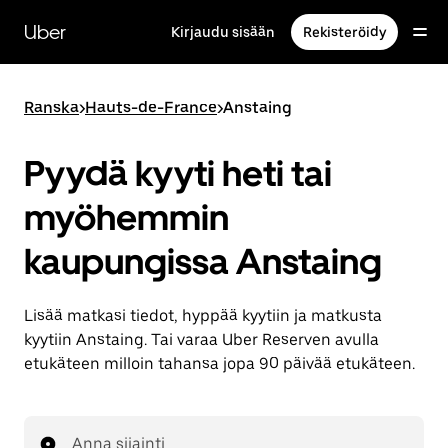
Ohita
ja
Uber
Kirjaudu sisään
Rekisteröidy
siirry
pääsisältöön
Ranska
>
Hauts-de-France
>
Anstaing
Pyydä kyyti heti tai
myöhemmin
kaupungissa Anstaing
Lisää matkasi tiedot, hyppää kyytiin ja matkusta
kyytiin Anstaing. Tai varaa Uber Reserven avulla
etukäteen milloin tahansa jopa 90 päivää etukäteen.
Anna sijainti