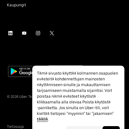
Kaupungit
Tämä sivusto käyttää kolmannen osapuolen
evästeitä kohdennettujen mainosten
näyttämiseen sinulle ja mukauttamisen
tarjoamiseen muistamalla sijaintisi. Voit
poistaa nämä evästeet käytöstä
©
2026
Uber Technologies Inc.
klikkaamalla alla olevaa Poista käytöstä
‐painiketta. Jos sinulla on Uber-tili, voit
kieltää tietojesi ”myynnin” tai ”jakamisen”
täällä
.
Tietosuoja
Esteettömyys
Ehdot