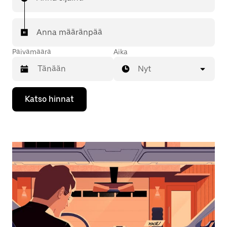
Anna määränpää
Päivämäärä
Aika
Nyt
Valitse
Katso hinnat
päivämäärä
kalenterissa
alaspäin
osoittavalla
nuolinäppäimellä.
Sulje
kalenteri
Esc-
painikkeella.