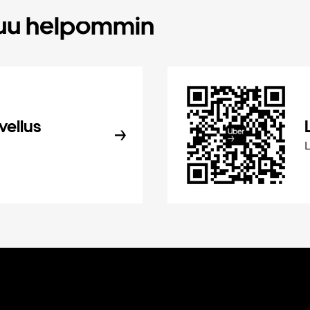
tuu helpommin
vellus