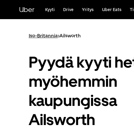
Ohita
ja
Uber
Kyyti
Drive
Yritys
Uber Eats
Ti
siirry
pääsisältöön
Iso-Britannia
>
Ailsworth
Pyydä kyyti het
myöhemmin
kaupungissa
Ailsworth