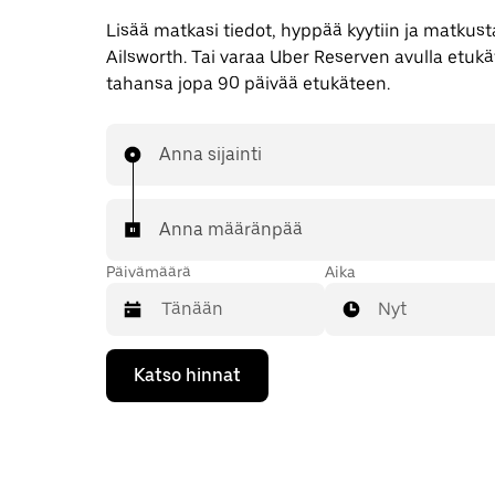
Lisää matkasi tiedot, hyppää kyytiin ja matkusta
Ailsworth. Tai varaa Uber Reserven avulla etukä
tahansa jopa 90 päivää etukäteen.
Anna sijainti
Anna määränpää
Päivämäärä
Aika
Nyt
Valitse
Katso hinnat
päivämäärä
kalenterissa
alaspäin
osoittavalla
nuolinäppäimellä.
Sulje