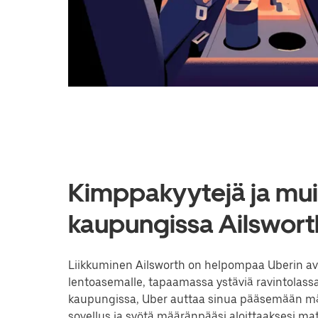
Kimppakyytejä ja muit
kaupungissa Ailsworth
Liikkuminen Ailsworth on helpompaa Uberin avul
lentoasemalle, tapaamassa ystäviä ravintolassa
kaupungissa, Uber auttaa sinua pääsemään mää
sovellus ja syötä määränpääsi aloittaaksesi m