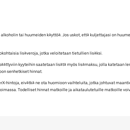
 alkoholin tai huumeiden käyttöä. Jos uskot, että kuljettajasi on huume
ohtaisia lisäveroja, jotka veloitetaan tietullien lisäksi.
e päättyviin kyyteihin saatetaan lisätä myös lisämaksu, jolla katetaan
on senhetkiset hinnat.
-hintoja, eivätkä ne ota huomioon vaihteluita, jotka johtuvat maantie
voimassa. Todelliset hinnat matkoille ja aikataulutetuille matkoille voiv