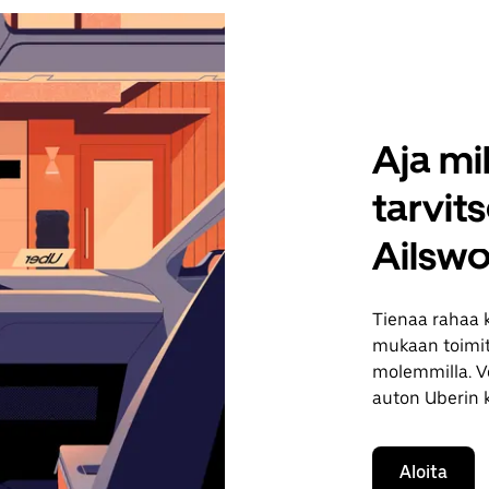
Aja mil
tarvit
Ailswo
Tienaa rahaa 
mukaan toimituk
molemmilla. Vo
auton Uberin 
Aloita