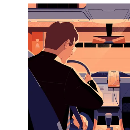
kalenteri
Esc-
painikkeella.