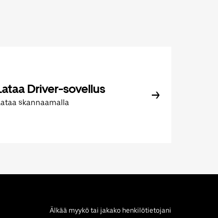
Lataa Driver-sovellus
Lataa skannaamalla
Älkää myykö tai jakako henkilötietojani