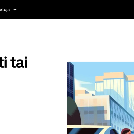
etoja
i tai