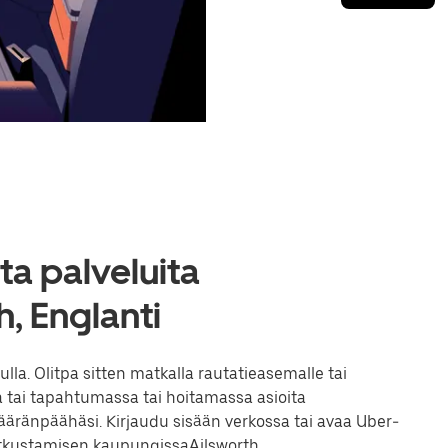
a palveluita
, Englanti
la. Olitpa sitten matkalla rautatieasemalle tai
 tai tapahtumassa tai hoitamassa asioita
ränpäähäsi. Kirjaudu sisään verkossa tai avaa Uber-
atkustamisen kaupungissaAilsworth.