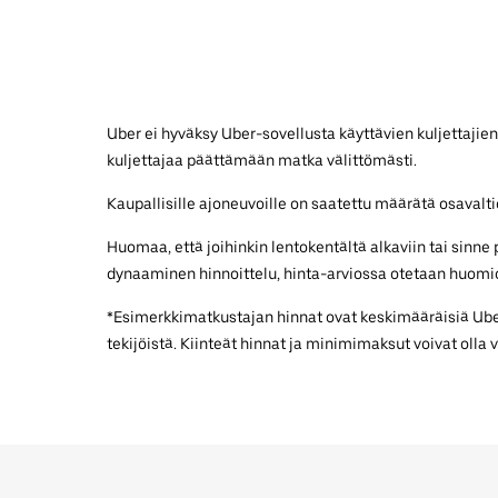
Uber ei hyväksy Uber-sovellusta käyttävien kuljettajien
kuljettajaa päättämään matka välittömästi.
Kaupallisille ajoneuvoille on saatettu määrätä osavaltiok
Huomaa, että joihinkin lentokentältä alkaviin tai sinn
dynaaminen hinnoittelu, hinta-arviossa otetaan huomio
*Esimerkkimatkustajan hinnat ovat keskimääräisiä UberX
tekijöistä. Kiinteät hinnat ja minimimaksut voivat olla 