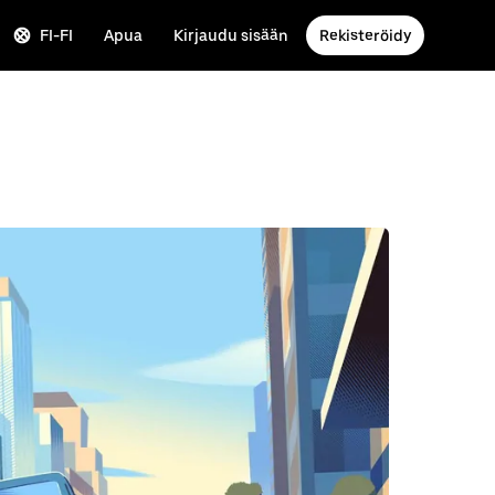
FI-FI
Apua
Kirjaudu sisään
Rekisteröidy