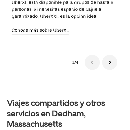
UberXL está disponible para grupos de hasta 6
Cuan
personas. Si necesitas espacio de cajuela
viaj
garantizado, UberXXL es la opción ideal.
prop
Conoce más sobre UberXL
Obté
1/4
Viajes compartidos y otros
servicios en Dedham,
Massachusetts