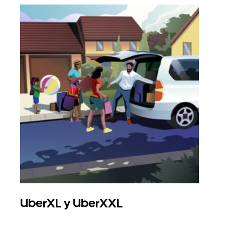
UberXL y UberXXL
Via