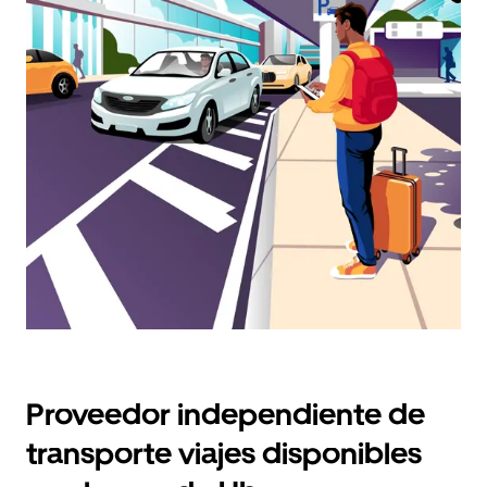
calendario
y
selecciona
una
fecha.
Presiona
la
tecla Esc
para
cerrar
el
calendario.
Proveedor independiente de
transporte viajes disponibles