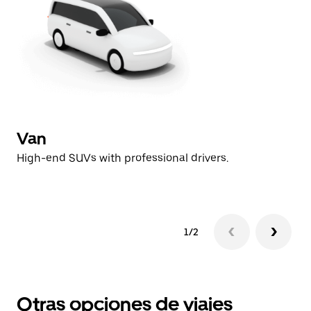
Van
V
High-end SUVs with professional drivers.
Hi
1/2
Otras opciones de viajes