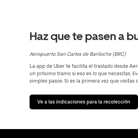
calendario
y
selecciona
una
fecha.
Presiona
Haz que te pasen a b
la
tecla Esc
para
cerrar
Aeropuerto San Carlos de Bariloche (BRC)
el
calendario.
La app de Uber te facilita el traslado desde Aer
un próximo tramo si eso es lo que necesitas. Ev
simples pasos. Si es la primera vez que visitas o
Ve a las indicaciones para la recolección