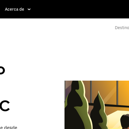
Acerca de
Destino
o
RC
je desde