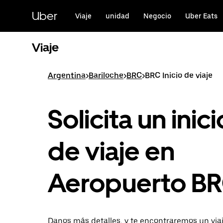
Saltar
al
Uber
Viaje
unidad
Negocio
Uber Eats
contenido
principal
Viaje
Argentina
>
Bariloche
>
BRC
>
BRC Inicio de viaje
Solicita un inici
de viaje en
Aeropuerto B
Danos más detalles, y te encontraremos un via