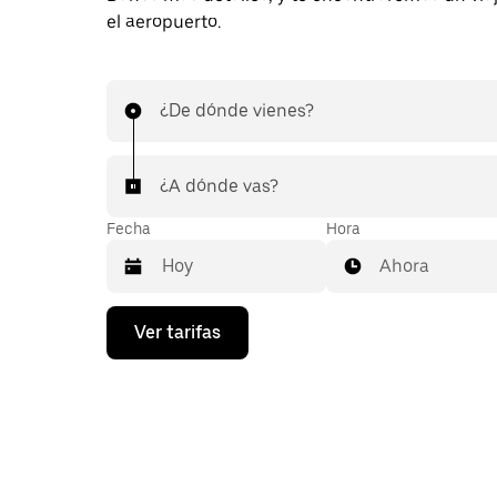
el aeropuerto.
¿De dónde vienes?
¿A dónde vas?
Fecha
Hora
Ahora
Presiona
Ver tarifas
la
flecha
hacia
abajo
para
interactuar
con
el