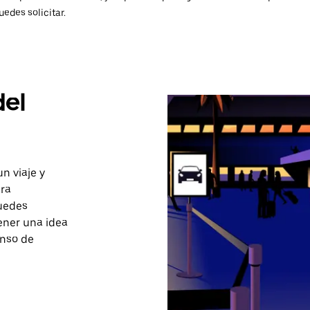
uedes solicitar.
del
un viaje y
ara
puedes
ener una idea
enso de