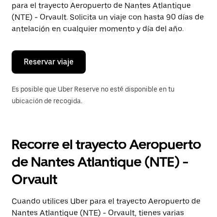
para el trayecto Aeropuerto de Nantes Atlantique
el
botón
(NTE) - Orvault. Solicita un viaje con hasta 90 días de
de
antelación en cualquier momento y día del año.
escape
para
cerrar
el
Reservar viaje
calendario.
Es posible que Uber Reserve no esté disponible en tu
ubicación de recogida.
Recorre el trayecto Aeropuerto
de Nantes Atlantique (NTE) -
Orvault
Cuando utilices Uber para el trayecto Aeropuerto de
Nantes Atlantique (NTE) - Orvault, tienes varias