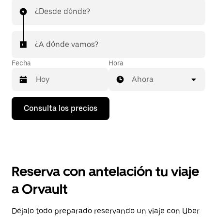
¿Desde dónde?
¿A dónde vamos?
Fecha
Hora
Ahora
Pulsa
Consulta los precios
la
flecha
hacia
abajo
para
abrir
el
Reserva con antelación tu viaje
calendario
y
a Orvault
seleccionar
una
fecha.
Déjalo todo preparado reservando un viaje con Uber
Pulsa