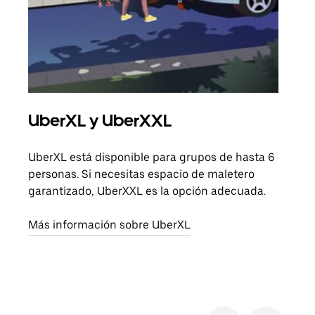
UberXL y UberXXL
Via
UberXL está disponible para grupos de hasta 6
Cuan
personas. Si necesitas espacio de maletero
viaj
garantizado, UberXXL es la opción adecuada.
prop
Más información sobre UberXL
Obté