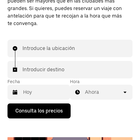
pueden ser mayores que en las ciudades más
grandes. Si quieres, puedes reservar un viaje con
antelación para que te recojan a la hora que más
te convenga.
Introduce la ubicación
Introducir destino
Fecha
Hora
Ahora
Pulsa
Consulta los precios
la
flecha
hacia
abajo
para