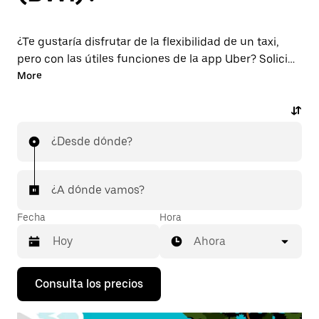
¿Te gustaría disfrutar de la flexibilidad de un taxi,
pero con las útiles funciones de la app Uber? Solicita
un viaje con la app desde o hacia el aeropuerto BWI.
More
Puedes pedir un viaje en el momento, hacer una
reserva a cualquier hora del día desde la app o la web
y consultar los precios por adelantado, muy
¿Desde dónde?
asequibles, para cada viaje. Tu viaje al aeropuerto, al
alcance de la mano.
¿A dónde vamos?
Fecha
Hora
Ahora
Pulsa
Consulta los precios
la
flecha
hacia