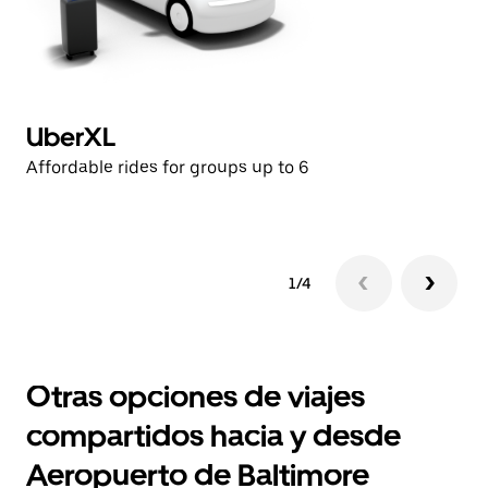
UberXL
B
Affordable rides for groups up to 6
Lu
1/4
Otras opciones de viajes
compartidos hacia y desde
Aeropuerto de Baltimore