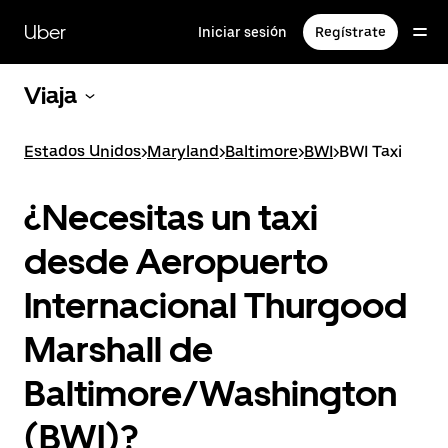
Ir
al
Uber
Iniciar sesión
Regístrate
contenido
principal
Viaja
Estados Unidos
>
Maryland
>
Baltimore
>
BWI
>
BWI Taxi
¿Necesitas un taxi
desde Aeropuerto
Internacional Thurgood
Marshall de
Baltimore/Washington
(BWI)?