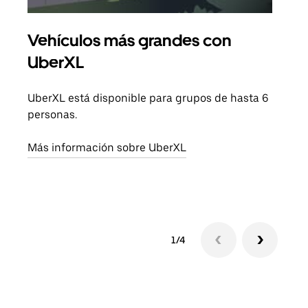
Vehículos más grandes con
Via
UberXL
Cuan
viaj
UberXL está disponible para grupos de hasta 6
prop
personas.
Obté
Más información sobre UberXL
1/4