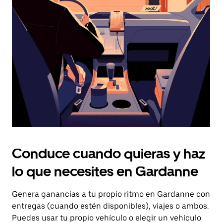
el
botón
de
escape
para
cerrar
el
calendario.
Conduce cuando quieras y haz
lo que necesites en Gardanne
Genera ganancias a tu propio ritmo en Gardanne con
entregas (cuando estén disponibles), viajes o ambos.
Puedes usar tu propio vehículo o elegir un vehículo