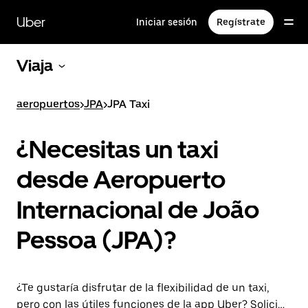
Ir
al
Uber
Iniciar sesión
Regístrate
contenido
principal
Viaja
aeropuertos
>
JPA
>
JPA Taxi
¿Necesitas un taxi
desde Aeropuerto
Internacional de João
Pessoa (JPA)?
¿Te gustaría disfrutar de la flexibilidad de un taxi,
pero con las útiles funciones de la app Uber? Solicita