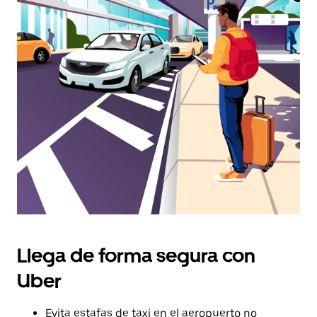
y
seleccionar
una
fecha.
Pulsa
el
botón
de
escape
para
cerrar
el
calendario.
Llega de forma segura con
Uber
Evita estafas de taxi en el aeropuerto no