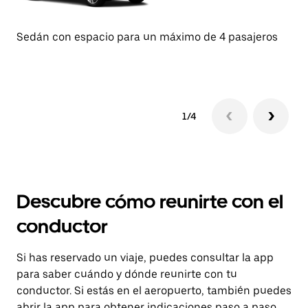
Sedán con espacio para un máximo de 4 pasajeros
Se
1/4
Descubre cómo reunirte con el
conductor
Si has reservado un viaje, puedes consultar la app
para saber cuándo y dónde reunirte con tu
conductor. Si estás en el aeropuerto, también puedes
abrir la app para obtener indicaciones paso a paso