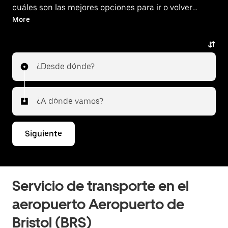
cuáles son las mejores opciones para ir o volver
del aeropuerto.
More
¿Desde dónde?
¿A dónde vamos?
Siguiente
Servicio de transporte en el
aeropuerto Aeropuerto de
Bristol (BRS)