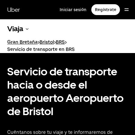
Ir
al
Uber
Iniciar sesión
Regístrate
contenido
principal
Viaja
Gran Bretaña
>
Bristol
>
BRS
>
Servicio de transporte en BRS
Servicio de transporte
hacia o desde el
aeropuerto Aeropuerto
de Bristol
Cuéntanos sobre tu viaje y te informaremos de