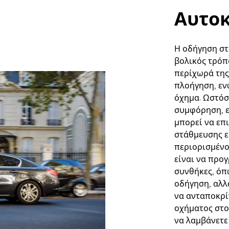
Αυτοκ
Η οδήγηση στο
βολικός τρόπ
περίχωρά της
πλοήγηση, εν
όχημα. Ωστόσ
συμφόρηση, ε
μπορεί να επι
στάθμευσης εί
περιορισμένο
είναι να προ
συνθήκες, όπ
οδήγηση, αλλ
να ανταποκρίν
οχήματος στο 
να λαμβάνετε