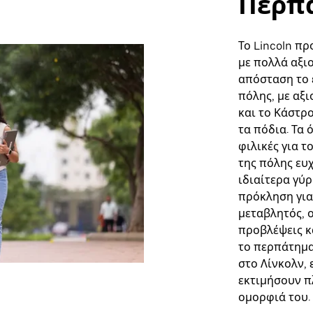
Περπ
Το Lincoln π
με πολλά αξι
απόσταση το 
πόλης, με αξ
και το Κάστρ
τα πόδια. Τα
φιλικές για 
της πόλης ευ
ιδιαίτερα γύρ
πρόκληση για 
μεταβλητός, ο
προβλέψεις κα
το περπάτημα
στο Λίνκολν,
εκτιμήσουν π
ομορφιά του.