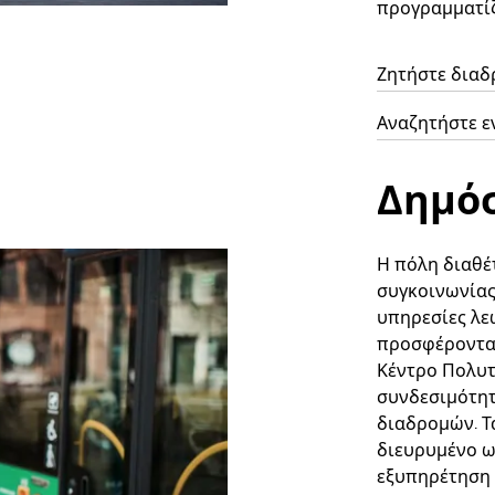
προγραμματίζ
Ζητήστε διαδ
Αναζητήστε ε
Δημόσ
Η πόλη διαθέ
συγκοινωνίας 
υπηρεσίες λε
προσφέροντα
Κέντρο Πολυ
συνδεσιμότητ
διαδρομών. Τ
διευρυμένο ω
εξυπηρέτηση 