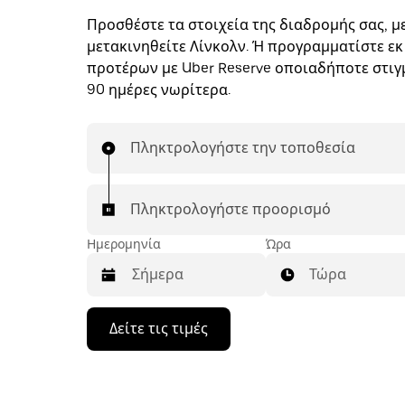
Προσθέστε τα στοιχεία της διαδρομής σας, με
μετακινηθείτε Λίνκολν. Ή προγραμματίστε εκ
προτέρων με Uber Reserve οποιαδήποτε στιγμ
90 ημέρες νωρίτερα.
Πληκτρολογήστε την τοποθεσία
Πληκτρολογήστε προορισμό
Ημερομηνία
Ώρα
Τώρα
Πατήστε
Δείτε τις τιμές
το
πλήκτρο
με
το
κάτω