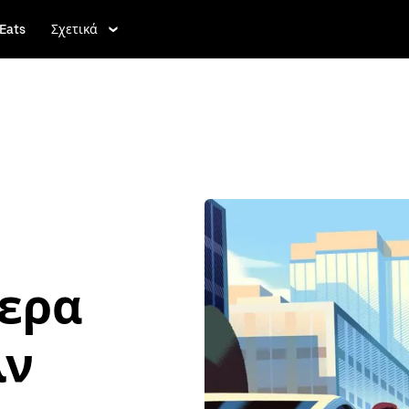
Eats
Σχετικά
τερα
λν