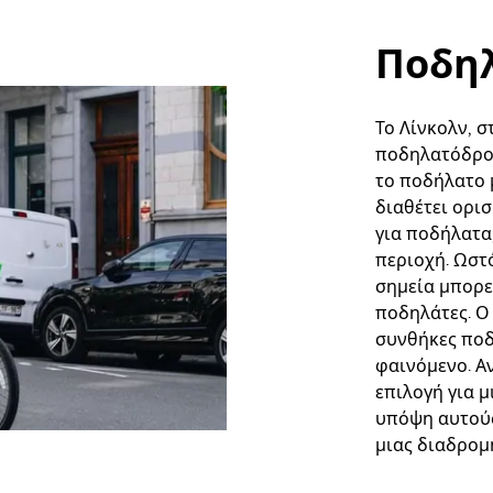
Ποδη
Το Λίνκολν, 
ποδηλατόδρο
το ποδήλατο 
διαθέτει ορι
για ποδήλατα
περιοχή. Ωστ
σημεία μπορε
ποδηλάτες. Ο 
συνθήκες ποδ
φαινόμενο. Αν
επιλογή για μ
υπόψη αυτούς
μιας διαδρομ