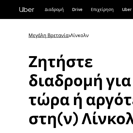
Μετάβαση
στο
Uber
Διαδρομή
Drive
Επιχείρηση
Uber 
κύριο
περιεχόμενο
Μεγάλη Βρετανία
>
Λίνκολν
Ζητήστε
διαδρομή για
τώρα ή αργό
στη(ν) Λίνκο