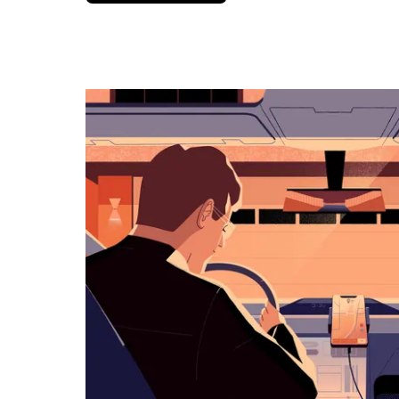
πλήκτρο
με
το
κάτω
βέλος
για
να
μετακινηθείτε
στο
ημερολόγιο
και
να
επιλέξετε
μια
ημερομηνία.
Πατήστε
το
πλήκτρο
escape
για
να
κλείσετε
το
ημερολόγιο.