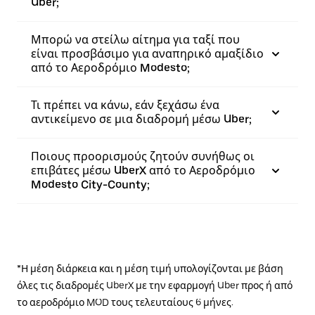
Uber;
Μπορώ να στείλω αίτημα για ταξί που
είναι προσβάσιμο για αναπηρικό αμαξίδιο
από το Αεροδρόμιο Modesto;
Τι πρέπει να κάνω, εάν ξεχάσω ένα
αντικείμενο σε μια διαδρομή μέσω Uber;
Ποιους προορισμούς ζητούν συνήθως οι
επιβάτες μέσω UberX από το Αεροδρόμιο
Modesto City-County;
*Η μέση διάρκεια και η μέση τιμή υπολογίζονται με βάση
όλες τις διαδρομές UberX με την εφαρμογή Uber προς ή από
το αεροδρόμιο MOD τους τελευταίους 6 μήνες.