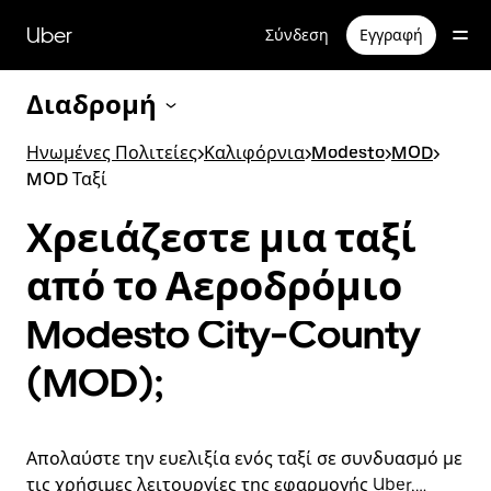
Μετάβαση
στο
Uber
Σύνδεση
Εγγραφή
κύριο
περιεχόμενο
Διαδρομή
Ηνωμένες Πολιτείες
>
Καλιφόρνια
>
Modesto
>
MOD
>
MOD Ταξί
Χρειάζεστε μια ταξί
από το Αεροδρόμιο
Modesto City-County
(MOD);
Απολαύστε την ευελιξία ενός ταξί σε συνδυασμό με
τις χρήσιμες λειτουργίες της εφαρμογής Uber,