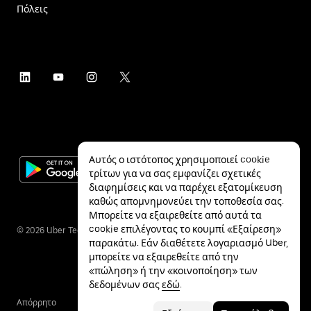
Πόλεις
Αυτός ο ιστότοπος χρησιμοποιεί cookie
τρίτων για να σας εμφανίζει σχετικές
διαφημίσεις και να παρέχει εξατομίκευση
καθώς απομνημονεύει την τοποθεσία σας.
Μπορείτε να εξαιρεθείτε από αυτά τα
cookie επιλέγοντας το κουμπί «Εξαίρεση»
©
2026
Uber Technologies Inc.
παρακάτω. Εάν διαθέτετε λογαριασμό Uber,
μπορείτε να εξαιρεθείτε από την
«πώληση» ή την «κοινοποίηση» των
δεδομένων σας
εδώ
.
Απόρρητο
Προσβασιμότητα
Όροι