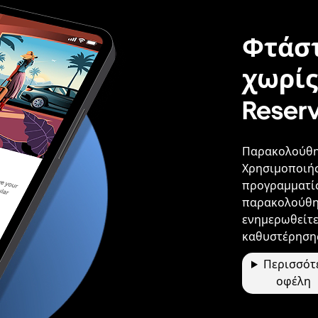
Φτάστ
χωρίς
Reser
Παρακολούθη
Χρησιμοποιήστ
προγραμματίσ
παρακολούθη
ενημερωθείτε
καθυστέρησης
Περισσότ
οφέλη