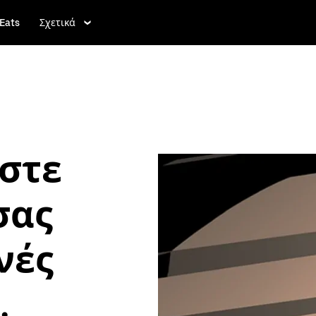
Eats
Σχετικά
στε
σας
θνές
.