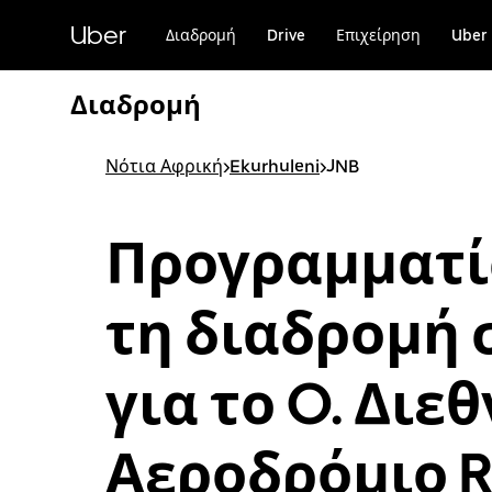
Μετάβαση
στο
Uber
Διαδρομή
Drive
Επιχείρηση
Uber 
κύριο
περιεχόμενο
Διαδρομή
Νότια Αφρική
>
Ekurhuleni
>
JNB
Προγραμματί
τη διαδρομή 
για το O. Διε
Αεροδρόμιο R