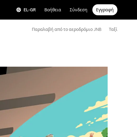
EL-GR
Βοήθεια
Σύνδεση
Εγγραφή
Παραλαβή από το αεροδρόμιο JNB
Ταξί