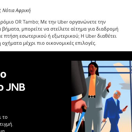
, Νότια Αφρική
δρόμιο OR Tambo; Με την Uber οργανώνετε την
 βήματα, μπορείτε να στείλετε αίτημα για διαδρομή
τε πτήση εσωτερικού ή εξωτερικού; Η Uber διαθέτει
ή οχήματα μέχρι πιο οικονομικές επιλογές.
ο
ο JNB
ι το
τιγμή.
να