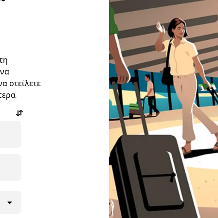
στη
 να
να στείλετε
τερα.