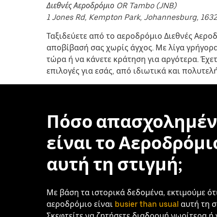
το
Διεθνές Αεροδρόμιο OR Tambo (JNB)
ημερολόγιο.
1 Jones Rd, Kempton Park, Johannesburg, 1632
Ταξιδεύετε από το αεροδρόμιο Διεθνές Αερο
αποβίβασή σας χωρίς άγχος. Με λίγα γρήγορα
τώρα ή να κάνετε κράτηση για αργότερα. Έχε
επιλογές για εσάς, από ιδιωτικά και πολυτελ
Πόσο απασχολημέν
είναι το Αεροδρόμι
αυτή τη στιγμή;
Με βάση τα ιστορικά δεδομένα, εκτιμούμε ότ
αεροδρόμιο είναι
busier than usual
αυτή τη σ
Σκεφτείτε να ζητήσετε διαδρομή νωρίτερα ή 