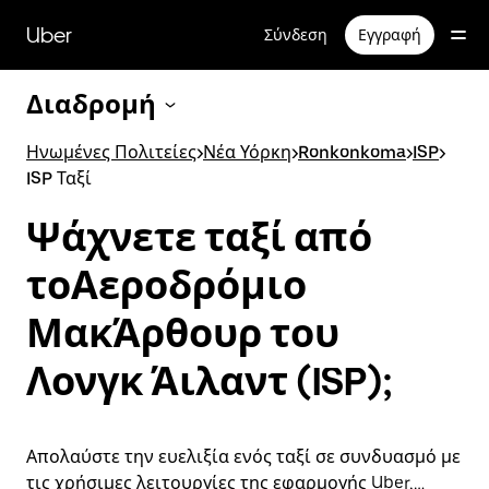
Μετάβαση
στο
Uber
Σύνδεση
Εγγραφή
κύριο
περιεχόμενο
Διαδρομή
Ηνωμένες Πολιτείες
>
Νέα Υόρκη
>
Ronkonkoma
>
ISP
>
ISP Ταξί
Ψάχνετε ταξί από
τοΑεροδρόμιο
ΜακΆρθουρ του
Λονγκ Άιλαντ (ISP);
Απολαύστε την ευελιξία ενός ταξί σε συνδυασμό με
τις χρήσιμες λειτουργίες της εφαρμογής Uber,