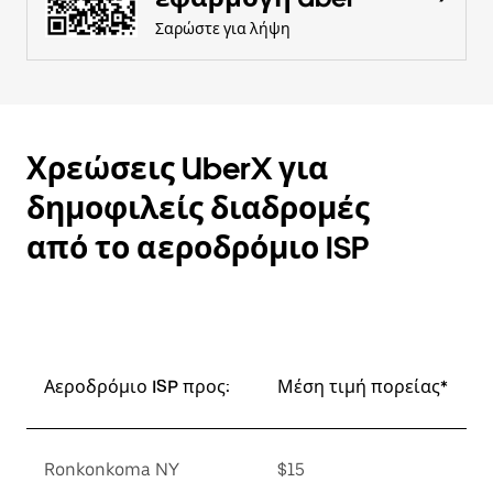
Σαρώστε για λήψη
Χρεώσεις UberX για
δημοφιλείς διαδρομές
από το αεροδρόμιο ISP
Αεροδρόμιο ISP προς:
Μέση τιμή πορείας*
Ronkonkoma NY
$15