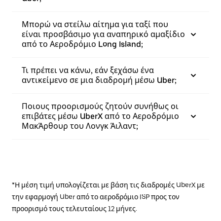
Μπορώ να στείλω αίτημα για ταξί που
είναι προσβάσιμο για αναπηρικό αμαξίδιο
από το Αεροδρόμιο Long Island;
Τι πρέπει να κάνω, εάν ξεχάσω ένα
αντικείμενο σε μια διαδρομή μέσω Uber;
Ποιους προορισμούς ζητούν συνήθως οι
επιβάτες μέσω UberX από το Αεροδρόμιο
ΜακΆρθουρ του Λονγκ Άιλαντ;
*Η μέση τιμή υπολογίζεται με βάση τις διαδρομές UberX με
την εφαρμογή Uber από το αεροδρόμιο ISP προς τον
προορισμό τους τελευταίους 12 μήνες.