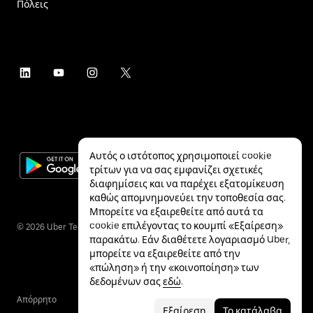
Πόλεις
Αυτός ο ιστότοπος χρησιμοποιεί cookie
τρίτων για να σας εμφανίζει σχετικές
διαφημίσεις και να παρέχει εξατομίκευση
καθώς απομνημονεύει την τοποθεσία σας.
Μπορείτε να εξαιρεθείτε από αυτά τα
cookie επιλέγοντας το κουμπί «Εξαίρεση»
©
2026
Uber Technologies Inc.
παρακάτω. Εάν διαθέτετε λογαριασμό Uber,
μπορείτε να εξαιρεθείτε από την
«πώληση» ή την «κοινοποίηση» των
δεδομένων σας
εδώ
.
Απόρρητο
Προσβασιμότητα
Όροι
Εξαίρεση
Το κατάλαβα