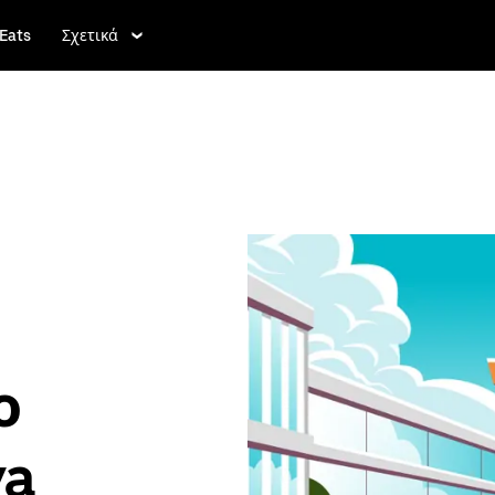
Eats
Σχετικά
ο
va