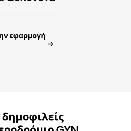
την εφαρμογή
α δημοφιλείς
αεροδρόμιο GYN