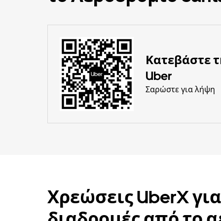
Κατεβάστε 
Uber
Σαρώστε για λήψη
Χρεώσεις UberX γι
διαδρομές από το 