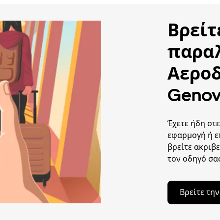
Βρείτ
παρα
Αεροδ
Genov
Έχετε ήδη στε
εφαρμογή ή ε
βρείτε ακριβε
τον οδηγό σας
Βρείτε τη