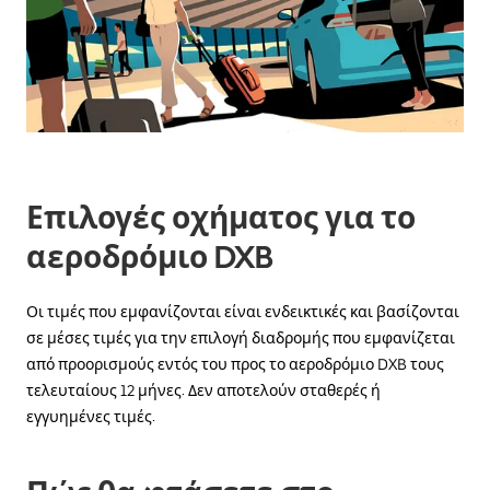
μετακινηθείτε
στο
ημερολόγιο
και
να
επιλέξετε
μια
ημερομηνία.
Πατήστε
το
πλήκτρο
Επιλογές οχήματος για το
escape
για
αεροδρόμιο DXB
να
κλείσετε
το
Οι τιμές που εμφανίζονται είναι ενδεικτικές και βασίζονται
ημερολόγιο.
σε μέσες τιμές για την επιλογή διαδρομής που εμφανίζεται
από προορισμούς εντός του προς το αεροδρόμιο DXB τους
τελευταίους 12 μήνες. Δεν αποτελούν σταθερές ή
εγγυημένες τιμές.