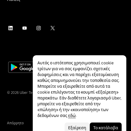
Αυτός ο ιστότοπος χρησιμοποιεί cookie
τρίτων για να σας εμφανίζει σχετικές
διαφημίσεις και να παρέχει εξατομίκευση
καθώς απομνημονεύει την τοποθεσία σας.
Μπορείτε να εξαιρεθείτε από αυτά τα
cookie επιλέγοντας το κουμπί «Εξαίρεση»
©
2026
Uber Technologies Inc.
παρακάτω. Εάν διαθέτετε λογαριασμό Uber,
μπορείτε να εξαιρεθείτε από την
«πώληση» ή την «κοινοποίηση» των
δεδομένων σας
εδώ
.
Απόρρητο
Προσβασιμότητα
Όροι
Εξαίρεση
Το κατάλαβα