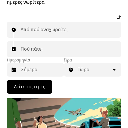
ημέρες νωρίτερα.
Από πού αναχωρείτε;
Πού πάτε;
Ημερομηνία
Ώρα
Τώρα
Πατήστε
Δείτε τις τιμές
το
πλήκτρο
με
το
κάτω
βέλος
για
να