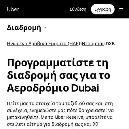
Μετάβαση
στο
Uber
Σύνδεση
Εγγραφή
κύριο
περιεχόμενο
Διαδρομή
Ηνωμένα Αραβικά Εμιράτα (ΗΑΕ)
>
Ντουμπάι
>
DXB
Προγραμματίστε τη
διαδρομή σας για το
Αεροδρόμιο Dubai
Πείτε μας τα στοιχεία του ταξιδιού σας και, στη
συνέχεια, ενημερώστε μας πότε θα χρειαστεί να
μετακινηθείτε. Με το Uber Reserve, μπορείτε να
στείλετε αίτημα για διαδρομή έως και 90