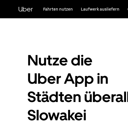
Direkt
zum
Uber
Fahrten nutzen
Laufwerk ausliefern
Hauptinhalt
Nutze die
Uber App in
Städten überall
Slowakei