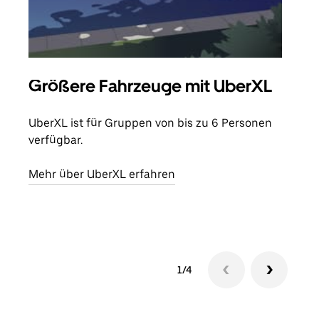
Größere Fahrzeuge mit UberXL
Gr
UberXL ist für Gruppen von bis zu 6 Personen
Wenn
verfügbar.
Grup
eige
Mehr über UberXL erfahren
Erfa
1/4