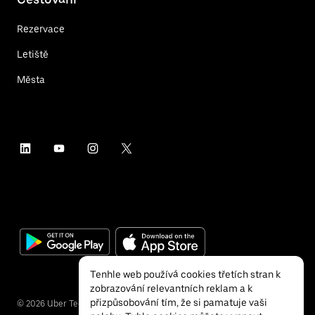
Rezervace
Letiště
Města
Tenhle web používá cookies třetích stran k
zobrazování relevantních reklam a k
přizpůsobování tím, že si pamatuje vaši
©
2026
Uber Technologies Inc.