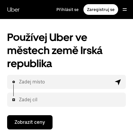
Přeskočit
na
Uber
Přihlásit se
Zaregistruj se
hlavní
obsah
Používej Uber ve
městech země Irská
republika
Zadej místo
Zadej cíl
Zobrazit ceny