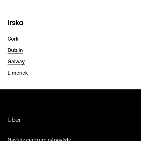
Irsko
Cork
Dublin
Galway
Limerick
Uber
Navštiv centrum nápovědy