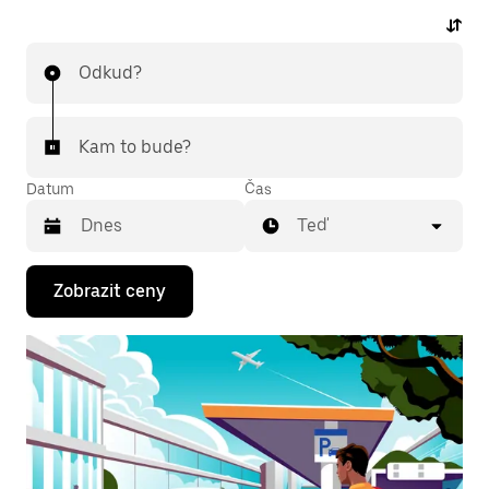
a u každé jízdy uvidíš příjemnou předem stanovenou
cenu. K jízdě na letiště ti stačí pár klepnutí.
Odkud?
Kam to bude?
Datum
Čas
Teď
Stisknutím
Zobrazit ceny
klávesy
se
šipkou
dolů
otevřeš
kalendář
a můžeš
vybrat
datum.
Stisknutím