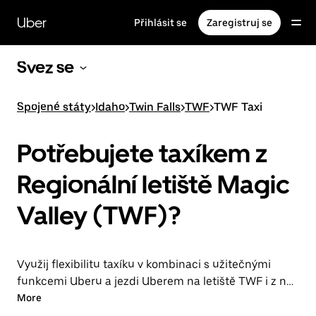
Přeskočit
na
Uber
Přihlásit se
Zaregistruj se
hlavní
obsah
Svez se
Spojené státy
>
Idaho
>
Twin Falls
>
TWF
>
TWF Taxi
Potřebujete taxíkem z
Regionální letiště Magic
Valley (TWF)?
Využij flexibilitu taxíku v kombinaci s užitečnými
funkcemi Uberu a jezdi Uberem na letiště TWF i z něj.
Můžeš si objednávat jízdy na poslední chvíli,
More
rezervovat si je nepřetržitě v aplikaci nebo online