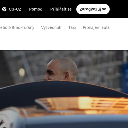
CS-CZ
Pomoc
Přihlásit se
Zaregistruj se
Letiště Brno-Tuřany
Vyzvednutí
Taxi
Pronájem auta