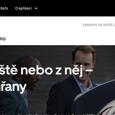
 Eats
O aplikaci
Vysazení na letišti 
BRQ
ště nebo z něj –
uřany