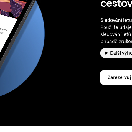
cestov
Sledování letu
Použijte údaje
sledování letů
případě zruše
Další výh
Zarezervuj 