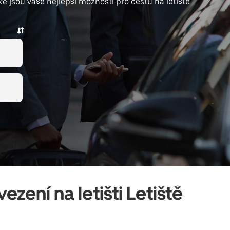
 jsou vaše nejlepší možnosti pro cestu na letiště
zení na letišti Letiště