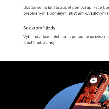
Dostaň se na letiště a zpět pomocí aplikace Ube
přeplněným a pomalým letištním kyvadlovým spo
Soukromé jízdy
Vyber si z luxusních aut a pohodlně se svez na
letiště nebo z něj.