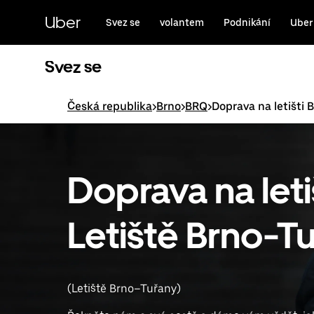
Přeskočit
na
Uber
Svez se
volantem
Podnikání
Uber
hlavní
obsah
Svez se
Česká republika
>
Brno
>
BRQ
>
Doprava na letišti 
Doprava na leti
Letiště Brno-T
(Letiště Brno–Tuřany)