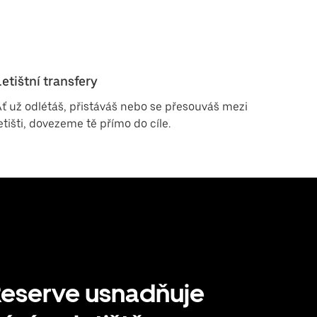
Letištní transfery
ť už odlétáš, přistáváš nebo se přesouváš mezi
etišti, dovezeme tě přímo do cíle.
Reserve usnadňuje