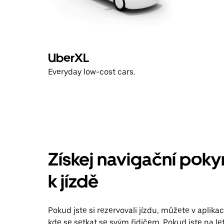
UberXL
Everyday low-cost cars.
Získej navigační poky
k jízdě
Pokud jste si rezervovali jízdu, můžete v aplikaci 
kde se setkat se svým řidičem. Pokud jste na le