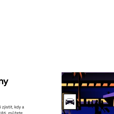
ny
zjistit, kdy a
tišti, můžete