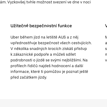
ám. Vyzkoušej tuhle možnost svezení ve dne v noci
Užitečné bezpečnostní funkce
Uber během jízd na letiště AUS a z něj
M
upřednostňuje bezpečnost všech cestujících.
a
V několika snadných krocích získáš přístup
s
k zákaznické podpoře a můžeš sdílet
m
podrobnosti o jízdě se svými nejbližšími. Na
v
profilech řidičů najdeš hodnocení a další
informace, které ti pomůžou je poznat ještě
před začátkem jízdy.