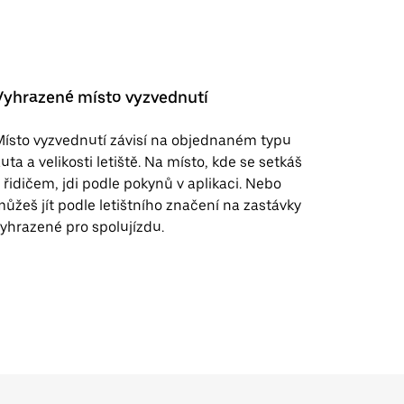
Vyhrazené místo vyzvednutí
ísto vyzvednutí závisí na objednaném typu
uta a velikosti letiště. Na místo, kde se setkáš
 řidičem, jdi podle pokynů v aplikaci. Nebo
ůžeš jít podle letištního značení na zastávky
yhrazené pro spolujízdu.