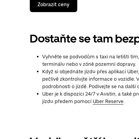
Stisknutím
Zobrazit ceny
klávesy
se
šipkou
dolů
otevřeš
kalendář
Dostaňte se tam bez
a můžeš
vybrat
datum.
Vyhněte se podvodům s taxi na letišti tím
Stisknutím
klávesy
terminálu nebo v zóně pozemní dopravy.
Esc
Když si objednáte jízdu přes aplikaci Uber
zavřeš
pečlivě zkontrolujte informace o vozidle. V
kalendář.
podrobnosti o jízdě. Podívejte se na dalš
Uber je k dispozici 24/7 v Austin, a také 
jízdu předem pomocí
Uber Reserve
.