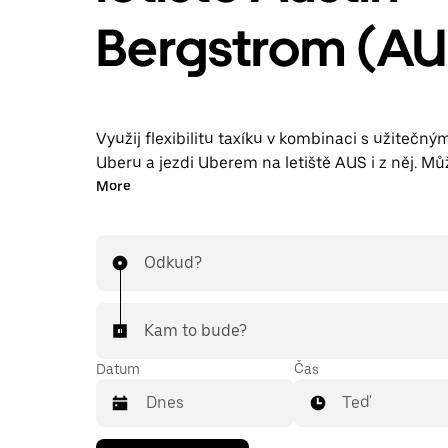
Bergstrom (AU
Využij flexibilitu taxíku v kombinaci s užitečn
Uberu a jezdi Uberem na letiště AUS i z něj. Mů
objednávat jízdy na poslední chvíli, rezervovat s
More
nepřetržitě v aplikaci nebo online a u každé jízd
příjemnou předem stanovenou cenu. K jízdě na l
stačí pár klepnutí.
Odkud?
Kam to bude?
Datum
Čas
Teď