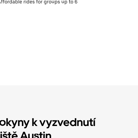
ffordable rides for groups up to 6
 pokyny k vyzvednutí
iště Austin