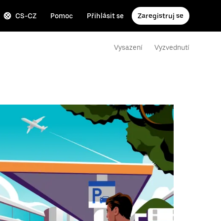
CS-CZ
Pomoc
Přihlásit se
Zaregistruj se
Vysazení
Vyzvednutí