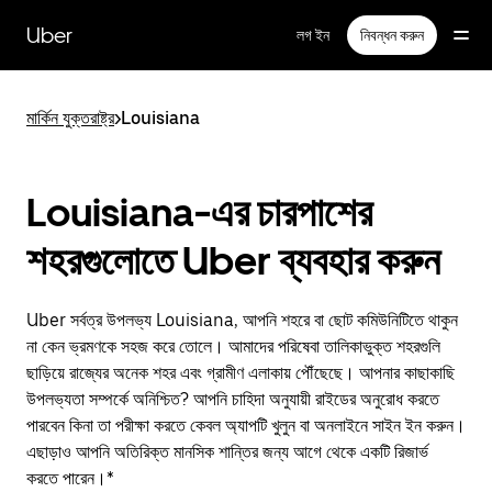
বাদ
দিয়ে
Uber
লগ ইন
নিবন্ধন করুন
প্রধান
বিষয়সূচিতে
যান
মার্কিন যুক্তরাষ্ট্র
>
Louisiana
Louisiana-এর চারপাশের
শহরগুলোতে Uber ব্যবহার করুন
Uber সর্বত্র উপলভ্য Louisiana, আপনি শহরে বা ছোট কমিউনিটিতে থাকুন
না কেন ভ্রমণকে সহজ করে তোলে। আমাদের পরিষেবা তালিকাভুক্ত শহরগুলি
ছাড়িয়ে রাজ্যের অনেক শহর এবং গ্রামীণ এলাকায় পৌঁছেছে। আপনার কাছাকাছি
উপলভ্যতা সম্পর্কে অনিশ্চিত? আপনি চাহিদা অনুযায়ী রাইডের অনুরোধ করতে
পারবেন কিনা তা পরীক্ষা করতে কেবল অ্যাপটি খুলুন বা অনলাইনে সাইন ইন করুন।
এছাড়াও আপনি অতিরিক্ত মানসিক শান্তির জন্য আগে থেকে একটি রিজার্ভ
করতে পারেন।*