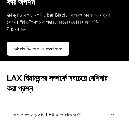
কার অপশন
দীর্ঘ ফ্লাইটের পর, আপনি Uber Black-এর আরও আরামদায়ক যাত্রার
যোগ্য। শীর্ষ রেটপ্রাপ্ত পেশাদার চালকদের সঙ্গে বিলাসবহুল গাড়ি
উপভোগ করুন।
আপনার বিকল্পগুলো অন্বেষণ করুন
LAX বিমানবন্দর সম্পর্কে সবচেয়ে বেশিবার
করা প্রশ্ন
আমাকে কত তাড়াতাড়ি LAX-এ পৌঁছাতে হবে?