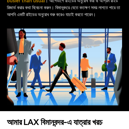
busier than usual
। আগেভাগে রাইডের অনুরোধ করা বা অগ্রিম রাইড
রিজার্ভ করার কথা বিবেচনা করুন। বিমানবন্দরে যেতে কতক্ষণ সময় লাগতে পারে তা
আপনি একটি রাইডের অনুরোধ শুরু করেও যাচাই করতে পারেন।
আমার LAX বিমানবন্দর-এ যাত্রার খরচ