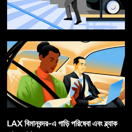
LAX বিমানবন্দর-এ গাড়ি পরিষেবা এবং ব্ল্যাক