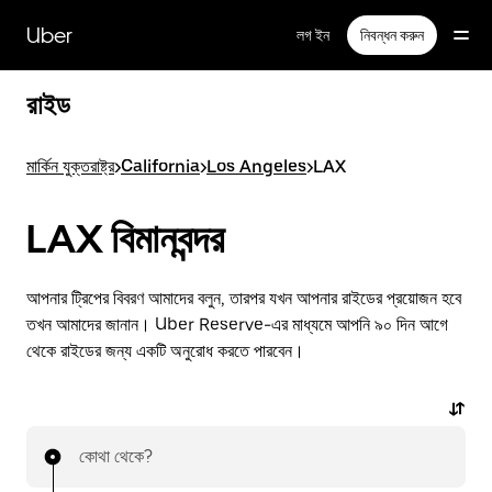
বাদ
দিয়ে
Uber
লগ ইন
নিবন্ধন করুন
প্রধান
বিষয়সূচিতে
যান
রাইড
মার্কিন যুক্তরাষ্ট্র
>
California
>
Los Angeles
>
LAX
LAX বিমানবন্দর
আপনার ট্রিপের বিবরণ আমাদের বলুন, তারপর যখন আপনার রাইডের প্রয়োজন হবে
তখন আমাদের জানান। Uber Reserve-এর মাধ্যমে আপনি ৯০ দিন আগে
থেকে রাইডের জন্য একটি অনুরোধ করতে পারবেন।
কোথা থেকে?