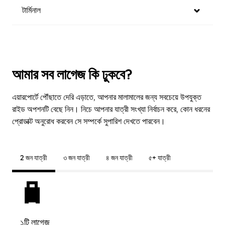
টার্মিনাল
আমার সব লাগেজ কি ঢুকবে?
এয়ারপোর্টে পৌঁছাতে দেরি এড়াতে, আপনার মালামালের জন্য সবচেয়ে উপযুক্ত
রাইড অপশনটি বেছে নিন। নিচে আপনার যাত্রী সংখ্যা নির্বাচন করে, কোন ধরনের
প্রোডাক্ট অনুরোধ করবেন সে সম্পর্কে সুপারিশ দেখতে পারবেন।
2 জন যাত্রী
৩ জন যাত্রী
৪ জন যাত্রী
৫+ যাত্রী
১টি লাগেজ
২টি ল