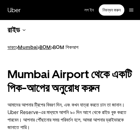
বাদ
দিয়ে
Uber
লগ ইন
নিবন্ধন করুন
প্রধান
বিষয়সূচিতে
যান
রাইড
ভারত
>
Mumbai
>
BOM
>
BOM পিকআপ
Mumbai Airport থেকে একটি
পিক-আপের অনুরোধ করুন
আমাদের আপনার ট্রিপের বিবরণ দিন, এবং কখন যাত্রা করতে চান তা জানান।
Uber Reserve-এর মাধ্যমে আপনি ৯০ দিন আগে থেকে রাইড বুক করতে
পারবেন। আপনার পৌঁছানোর সময় পরিবর্তন হলে, আমরা আপনার ড্রাইভারকে
জানাতে পারি।