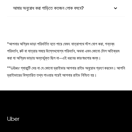
আমার অনুরোধ করা গাড়িতে কতজন লোক বসবে?
*আপনার অগ্রিম ভাড়া পরিবর্তিত হতে পারে যেমন: যাত্রাপথে স্টপ যোগ করা, গন্তব্য
পরিবর্তন, রুট বা যাত্রার সময়ে উল্লেখযোগ্য পরিবর্তন, অথবা এমন কোনো টোল অতিক্রম
করা যা অগ্রিম ভাড়ায় অন্তর্ভুক্ত ছিল না—এই ধরনের কারণগুলোর জন্য।
**Uber গ্যারান্টি দেয় না যে কোনো ড্রাইভার আপনার রাইড অনুরোধ গ্রহণ করবেন। আপনি
ড্রাইভারের বিস্তারিত তথ্য পাওয়ার পরেই আপনার রাইড নিশ্চিত হয়।
Uber