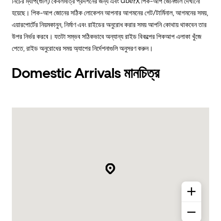
নিচের ম্যাপ(গুলি) কেবলমাত্র প্রদর্শনের জন্য এবং UberX পিক-আপ জোনগুলি দেখানো
হয়েছে। পিক-আপ জোনের সঠিক লোকেশন আপনার আগমনের গেট/টার্মিনাল, আগমনের সময়,
এয়ারপোর্টের নিয়মকানুন, নির্মাণ এবং রাইডের অনুরোধ করার সময় আপনি কোথায় থাকবেন তার
উপর নির্ভর করবে। যতটা সম্ভব সঠিকভাবে অন্যান্য রাইড বিকল্পের পিকআপ এলাকা খুঁজে
পেতে, রাইড অনুরোধের সময় অ্যাপের নির্দেশনাগুলি অনুসরণ করুন।
Domestic Arrivals মানচিত্র