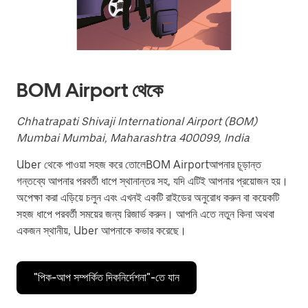
a
date.
Press
the
escape
button
to
BOM Airport থেকে
close
the
calendar.
Chhatrapati Shivaji International Airport (BOM)
Mumbai Mumbai, Maharashtra 400099, India
Uber থেকে পাওয়া সহজ করে তোলেBOM Airportআপনার চূড়ান্ত
গন্তব্যে আপনার পরবর্তী ধাপে স্থানান্তর সহ, যদি এটিই আপনার প্রয়োজন হয়।
অপেক্ষা করা এড়িয়ে চলুন এবং এখনই একটি রাইডের অনুরোধ করুন বা কয়েকটি
সহজ ধাপে পরবর্তী সময়ের জন্য রিজার্ভ করুন। আপনি এতে নতুন কিনা অথবা
একজন স্থানীয়, Uber আপনাকে কভার করেছে।
"পিক-আপ সম্পর্কিত দিকনির্দেশনা"-তে যান