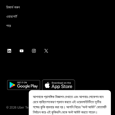
রিজার্ভ করুন
এয়ারপোর্ট
শহর
আপনাকে প্রাসঙ্গিক বিজ্ঞাপন দেখাতে এবং আপনার লোকেশন মনে
রেখে ব্যক্তিগতকরণ প্রদান করতে এই ওয়েবসাইটটিতে তৃতীয়
পক্ষের কুকি ব্যবহার করা হয়। আপনি নিচের "অপ্ট আউট" বোতামটি
©
2026
Uber Technologies Inc.
নির্বাচন করে এই কুকিগুলি থেকে অপ্ট আউট করতে পারেন।