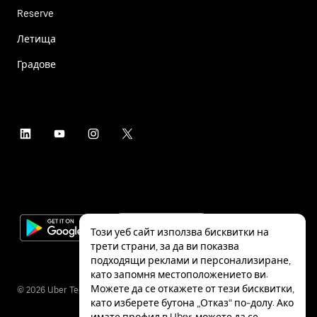
Reserve
Летища
Градове
Този уеб сайт използва бисквитки на
трети страни, за да ви показва
подходящи реклами и персонализиране,
като запомня местоположението ви.
Можете да се откажете от тези бисквитки,
©
2026
Uber Technologies Inc.
като изберете бутона „Отказ“ по-долу. Ако