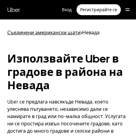
Прескочи
към
Uber
Вход
Регистрирайте се
основното
съдържание
Съединени американски щати
>
Невада
Използвайте Uber в
градове в района на
Невада
Uber се предлага навсякъде Невада, което
улеснява пътуването, независимо дали се
намирате в град или по-малка общност. Услугата
ни се простира извън посочените градове, като
достига до много градове и селски райони в