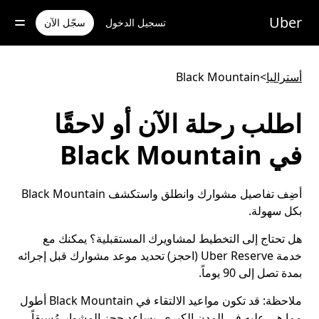
خطٍ
لوصول
Uber
تسجيل الدخول
سجّل الآن
لى
لمحتوى
لرئيسي
أستراليا
>
Black Mountain
اطلب رحلة الآن أو لاحقًا
في Black Mountain
أضِف تفاصيل مشوارك وانطلق واستكشف Black Mountain
بكل سهولة.
هل تحتاج إلى التخطيط لمشاويرك المستقبلية؟ يمكنك مع
خدمة Uber Reserve (احجز) تحديد موعد مشوارك قبل إجرائه
بمدة تصل إلى 90 يوماً.
ملاحظة:
قد تكون مواعيد الالتقاء في Black Mountain أطول
مما هي عليه في المدن الكبرى. يساعد حجز المشوار مُسبقاً