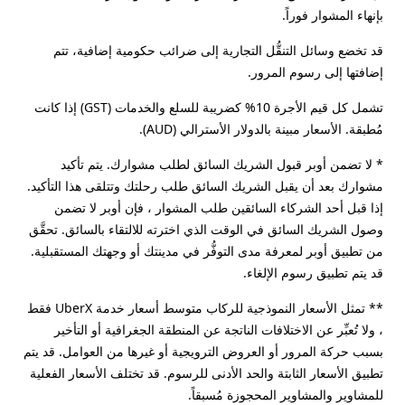
بإنهاء المشوار فوراً.
قد تخضع وسائل التنقُّل التجارية إلى ضرائب حكومية إضافية، تتم
إضافتها إلى رسوم المرور.
تشمل كل قيم الأجرة 10% كضريبة للسلع والخدمات (GST) إذا كانت
مُطبقة. الأسعار مبينة بالدولار الأسترالي (AUD).
* لا تضمن أوبر قبول الشريك السائق لطلب مشوارك. يتم تأكيد
مشوارك بعد أن يقبل الشريك السائق طلب رحلتك وتتلقى هذا التأكيد.
إذا قبل أحد الشركاء السائقين طلب المشوار ، فإن أوبر لا تضمن
وصول الشريك السائق في الوقت الذي اخترته للالتقاء بالسائق. تحقَّق
من تطبيق أوبر لمعرفة مدى التوفُّر في مدينتك أو وجهتك المستقبلية.
قد يتم تطبيق رسوم الإلغاء.
** تمثل الأسعار النموذجية للركاب متوسط أسعار خدمة UberX فقط
، ولا تُعبِّر عن الاختلافات الناتجة عن المنطقة الجغرافية أو التأخير
بسبب حركة المرور أو العروض الترويجية أو غيرها من العوامل. قد يتم
تطبيق الأسعار الثابتة والحد الأدنى للرسوم. قد تختلف الأسعار الفعلية
للمشاوير والمشاوير المحجوزة مُسبقاً.