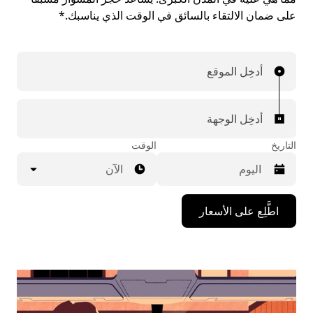
على ضمان الالتقاء بالسائق في الوقت الذي يناسبك.*
أدخِل الموقع
أدخِل الوجهة
التاريخ
الوقت
الآن
اضغط
اطَّلِع على الأسعار
على
مفتاح
السهم
المتجه
للأسفل
لاستخدام
التقويم
واختيار